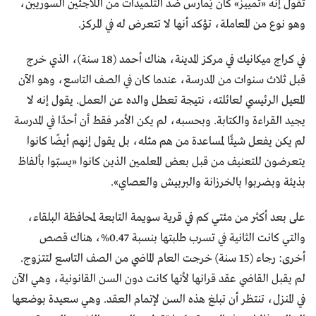
تقول إنه «تمييز» كان يُمارس ضد التلميذات من اللاجئين السوريين،
وهو نوع من المعاملة، تؤكد أنها لا تتعرض له في المركز.
في كراج ميكانيك في مركز المدينة، هناك أحمد (18 سنة)، الذي خرج
قبل ثلاث سنوات من المدرسة، عندما كان في الصف التاسع، وهو الآن
المعيل الرئيسي لعائلته، نتيجة تعطل والده عن العمل. يقول إنه لا
يجيد القراءة والكتابة. وبحسبه، لم يكن الأمر فقط أن أحدًا في المدرسة
لم يكن يفعل شيئًا لمساعدة من هم مثله، بل يقول إنهم أيضًا كانوا
يتعرضون للتعنيف من قبل بعض المعلمين الذين كانوا «يسبّوا بألفاظ
بذيئة وبضربوا بالخرزانة والبربيش والعصاي».
على بعد أكثر من مئتي كم في قرية سويمة التابعة لمحافظة البلقاء،
والتي كانت الثانية في تسرب طلبتها بنسبة 0.47%، هناك قصص
أخرى: رجاء (15 سنة) خرجت العام الماضي من الصف التاسع لتتزوج.
لم يقبل القاضي عقد قرانها لأنها كانت دون السن القانونية، وهي الآن
في المنزل، تنتظر أن تبلغ هذه السن لإتمام العقد. وهي سعيدة بوضعها