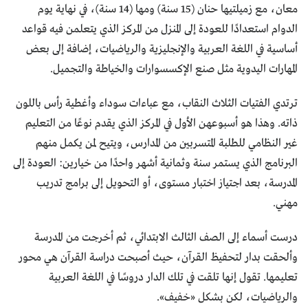
معان، مع زميلتيها حنان (15 سنة) ومها (14 سنة)، في نهاية يوم
الدوام استعدادًا للعودة إلى المنزل من المركز الذي يتعلمن فيه قواعد
أساسية في اللغة العربية والإنجليزية والرياضيات، إضافة إلى بعض
المهارات اليدوية مثل صنع الإكسسوارات والخياطة والتجميل.
ترتدي الفتيات الثلاث النقاب، مع عباءات سوداء وأغطية رأس باللون
ذاته. وهذا هو أسبوعهن الأول في المركز الذي يقدم نوعًا من التعليم
غير النظامي للطلبة المتسربين من المدارس، ويتيح لمن يكمل منهم
البرنامج الذي يستمر سنة وثمانية أشهر واحدًا من خيارين: العودة إلى
المدرسة، بعد اجتياز اختبار مستوى، أو التحويل إلى برامج تدريب
مهني.
درست أسماء إلى الصف الثالث الابتدائي، ثم أخرجت من المدرسة
وألحقت بدار لتحفيظ القرآن، حيث أصبحت دراسة القرآن هي محور
تعليمها. تقول إنها تلقت في تلك الدار دروسًا في اللغة العربية
والرياضيات، لكن بشكل «خفيف».