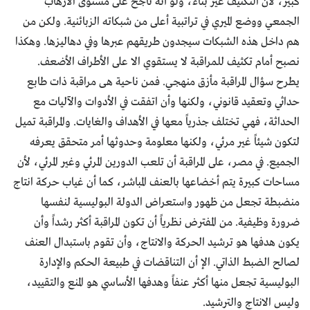
كبير، لأن التكثيف غير بنّاء، ولو أنه ناجح على مستوى الارهاب
الجمعي ووضع الميري في تراتبية أعلى من شبكاته الزبائنية. ولكن من
هم داخل هذه الشبكات سيجدون طريقهم عبرها وفي دهاليزها. وهكذا
نصبح أمام تكثيف للمراقبة لا يستقوي الا على الأطراف الأضعف.
يطرح سؤال المراقبة مأزق منهجي. فمن ناحية هى مراقبة ذات طابع
حداثي وتعقيد قانوني، ولكنها وأن اتفقت في الأدوات والآليات مع
الحداثة، فهي تختلف جذرياً معها في الأهداف والغايات. والمراقبة تميل
لتكون شيئاً غير مرئي، ولكنها معلومة وحدوثها أمر متحقق يعرفه
الجميع. في مصر، على المراقبة أن تلعب الدورين المرئي وغير المرئي، لأن
مساحات كبيرة يتم أخضاعها بالعنف المباشر، كما أن غياب حركة انتاج
منضبطة تجعل من ظهور واستعراض الدولة البوليسية لنفسها
ضرورة وظيفية. من المفترض نظرياً أن تكون المراقبة أكثر رشداً وأن
يكون هدفها هو ترشيد الحركة والانتاج، وأن تقوم باستبدال العنف
لصالح الضبط الذاتي. الإ أن التناقضات في طبيعة الحكم والإدارة
البوليسية تجعل منها أكثر عنفاً وهدفها الأساسي هو المنع والتقييد،
وليس الانتاج والترشيد.