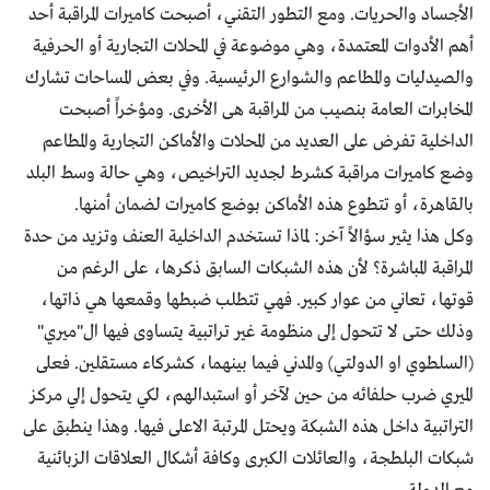
الأجساد والحريات. ومع التطور التقني، أصبحت كاميرات المراقبة أحد
أهم الأدوات المعتمدة، وهي موضوعة في المحلات التجارية أو الحرفية
والصيدليات والمطاعم والشوارع الرئيسية. وفي بعض المساحات تشارك
المخابرات العامة بنصيب من المراقبة هى الأخرى. ومؤخراً أصبحت
الداخلية تفرض على العديد من المحلات والأماكن التجارية والمطاعم
وضع كاميرات مراقبة كشرط لجديد التراخيص، وهي حالة وسط البلد
بالقاهرة، أو تتطوع هذه الأماكن بوضع كاميرات لضمان أمنها.
وكل هذا يثير سؤالاً آخر: لماذا تستخدم الداخلية العنف وتزيد من حدة
المراقبة المباشرة؟ لأن هذه الشبكات السابق ذكرها، على الرغم من
قوتها، تعاني من عوار كبير. فهي تتطلب ضبطها وقمعها هي ذاتها،
وذلك حتى لا تتحول إلى منظومة غير تراتبية يتساوى فيها ال"ميري"
(السلطوي او الدولتي) والمدني فيما بينهما، كشركاء مستقلين. فعلى
الميري ضرب حلفائه من حين لآخر أو استبدالهم، لكي يتحول إلي مركز
التراتبية داخل هذه الشبكة ويحتل المرتبة الاعلى فيها. وهذا ينطبق على
شبكات البلطجة، والعائلات الكبرى وكافة أشكال العلاقات الزبائنية