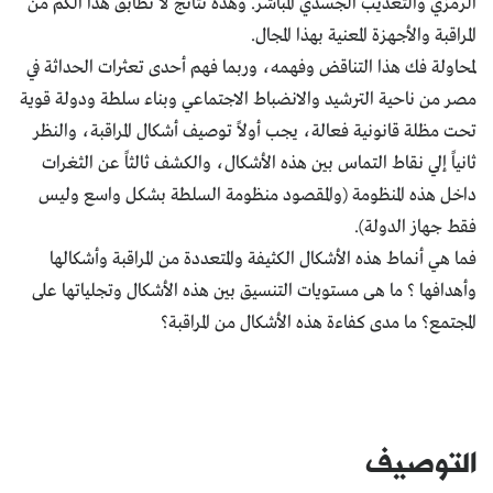
الرمزي والتعذيب الجسدي المباشر. وهذه نتائج لا تطابق هذا الكم من
المراقبة والأجهزة المعنية بهذا المجال.
لمحاولة فك هذا التناقض وفهمه، وربما فهم أحدى تعثرات الحداثة في
مصر من ناحية الترشيد والانضباط الاجتماعي وبناء سلطة ودولة قوية
تحت مظلة قانونية فعالة، يجب أولاً توصيف أشكال المراقبة، والنظر
ثانياً إلي نقاط التماس بين هذه الأشكال، والكشف ثالثاً عن الثغرات
داخل هذه المنظومة (والمقصود منظومة السلطة بشكل واسع وليس
فقط جهاز الدولة).
فما هي أنماط هذه الأشكال الكثيفة والمتعددة من المراقبة وأشكالها
وأهدافها ؟ ما هى مستويات التنسيق بين هذه الأشكال وتجلياتها على
المجتمع؟ ما مدى كفاءة هذه الأشكال من المراقبة؟
التوصيف