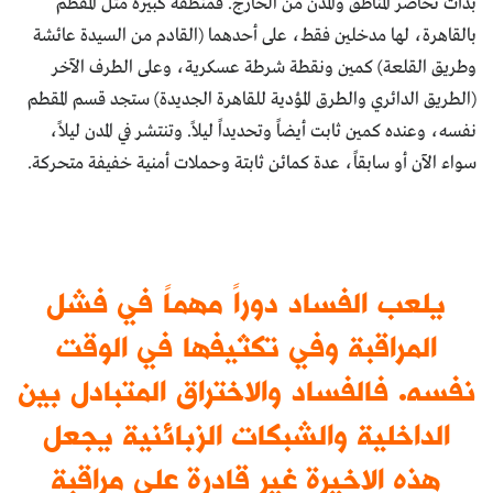
بدأت تحاصر المناطق والمدن من الخارج. فمنطقة كبيرة مثل المقطم
بالقاهرة، لها مدخلين فقط، على أحدهما (القادم من السيدة عائشة
وطريق القلعة) كمين ونقطة شرطة عسكرية، وعلى الطرف الآخر
(الطريق الدائري والطرق المؤدية للقاهرة الجديدة) ستجد قسم المقطم
نفسه، وعنده كمين ثابت أيضاً وتحديداً ليلاً. وتنتشر في المدن ليلاً،
سواء الآن أو سابقاً، عدة كمائن ثابتة وحملات أمنية خفيفة متحركة.
يلعب الفساد دوراً مهماً في فشل
المراقبة وفي تكثيفها في الوقت
نفسه. فالفساد والاختراق المتبادل بين
الداخلية والشبكات الزبائنية يجعل
هذه الاخيرة غير قادرة على مراقبة