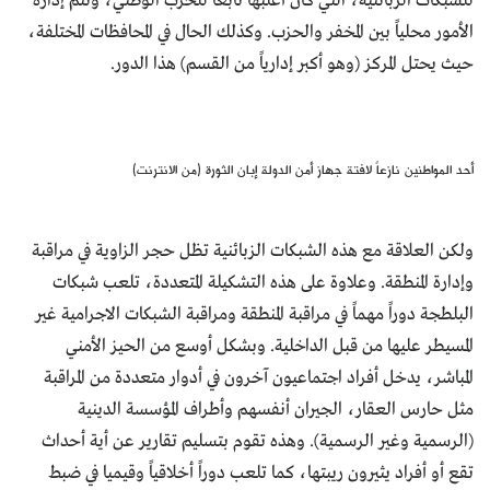
للشبكات الزبائنية، التي كان أغلبها تابعاً للحزب الوطني، وتتم إدارة
الأمور محلياً بين المخفر والحزب. وكذلك الحال في المحافظات المختلفة،
حيث يحتل المركز (وهو أكبر إدارياً من القسم) هذا الدور.
أحد المواطنين نازعاً لافتة جهاز أمن الدولة إبان الثورة (من الانترنت)
ولكن العلاقة مع هذه الشبكات الزبائنية تظل حجر الزاوية في مراقبة
وإدارة المنطقة. وعلاوة على هذه التشكيلة المتعددة، تلعب شبكات
البلطجة دوراً مهماً في مراقبة المنطقة ومراقبة الشبكات الاجرامية غير
المسيطر عليها من قبل الداخلية. وبشكل أوسع من الحيز الأمني
المباشر، يدخل أفراد اجتماعيون آخرون في أدوار متعددة من المراقبة
مثل حارس العقار، الجيران أنفسهم وأطراف المؤسسة الدينية
(الرسمية وغير الرسمية). وهذه تقوم بتسليم تقارير عن أية أحداث
تقع أو أفراد يثيرون ريبتها، كما تلعب دوراً أخلاقياً وقيميا في ضبط