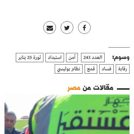
وسوم:
العدد 243
أمن
استبداد
ثورة 25 يناير
رقابة
فساد
قمع
نظام بوليسي
مقالات من
مصر