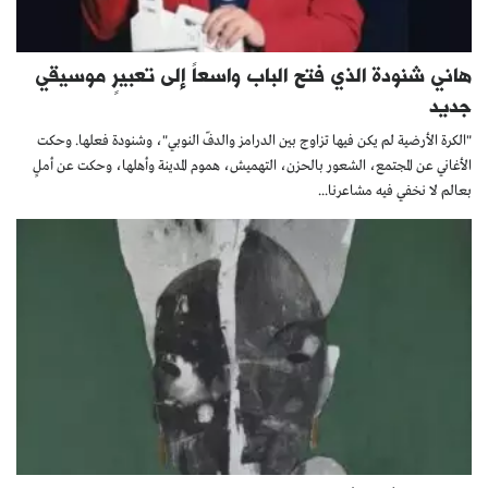
هاني شنودة الذي فتح الباب واسعاً إلى تعبيرٍ موسيقي
جديد
"الكرة الأرضية لم يكن فيها تزاوج بين الدرامز والدفّ النوبي"، وشنودة فعلها. وحكت
الأغاني عن المجتمع، الشعور بالحزن، التهميش، هموم المدينة وأهلها، وحكت عن أملٍ
بعالم لا نخفي فيه مشاعرنا...