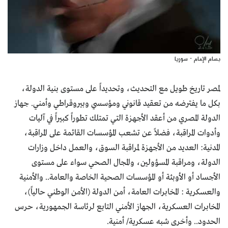
بسام الإمام - سوريا
لمصر تاريخ طويل مع التحديث، وتحديداً على مستوى بنية الدولة،
بكل ما يفترضه من تعقيد قانوني ومؤسسي وبيروقراطي وأمني. جهاز
الدولة المصري من أعقد الأجهزة التي تمتلك تطوراً كبيراً في آليات
وأدوات المراقبة، فضلاً عن تشعب المؤسسات القائمة على المراقبة،
المدنية: العديد من الأجهزة لمراقبة السوق، والعمل داخل وزارات
الدولة، ومراقبة المسؤولين، والمجال الصحي سواء على مستوى
الأجساد أو الأوبئة أو المؤسسات الصحية الخاصة والعامة.. والأمنية
والعسكرية : المخابرات العامة، أمن الدولة (الأمن الوطني حالياً)،
المخابرات العسكرية، الجهاز الأمني التابع لرئاسة الجمهورية، حرس
الحدود.. وأخرى شبه عسكرية/ أمنية.