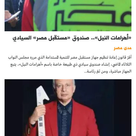
«أهرامات النيل».. صندوق «مستقبل مصر» السيادي
مدى مصر
أقرّ قانون إعادة تنظيم جهاز مستقبل مصر للتنمية المستدامة الذي مرره مجلس النواب
الثلاثاء الماضي، إنشاء صندوق سيادي ذي طبيعة خاصة باسم «أهرامات النيل»، يتبع
الجهاز مباشرة، ومن ثمّ رئاسة...