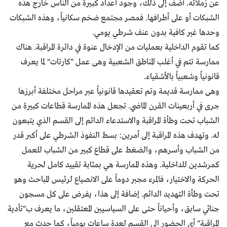
عن زملائه. أضف إلى ذلك، وجود أعداد كبيرة من الناس خارج هذه
الشبكات أو على أطرافها. فمصر مجتمع ضخم سكانياً، وهذه الشبكات
وحدها غير كافية بدون عنف شرطي يومي.
كما تقوم الداخلية بعمليات من الإدخال عنوة في دائرة المراقبة. هناك
ممارسة تتم في أغلب المناطق الشعبية وهى عمل "كارتات" لما يعرف
قانونياً وشعبياً بالأشقياء.
وهى ممارسة قديمة وتم تعقيدها قانونياً عبر مراحل مختلفة أبرزها
جرى في أربعينات القرن الماضي. تجعل هذه الممارسة قطاعات كبيرة من
الشباب تحت وطأة المراقبة والاستدعاء الدائم إلى القسم الذي يتبعون
له. وتهدف هذه المراقبة إلى أمرين: بسط النفوذ الشرطي على أكبر قدر
من الشباب وأسرهم، والضغط على قطاع كبير من الشباب للعمل
كمرشدين للداخلية. وهذه الممارسة هي بمثابة تقييد كامل لحرية
الحركة والاختيار، فالمرء مجبر دوماً على الانصياع لرئيس المباحث وهو
تحت وطأة التهديد الدائم. إضافة إلى هذا، يفرض على كل مسجون
جنائي سابق، وأحياناً حتى على السياسيين المعتقلين، ما يعرف ب"تأدية
المراقبة" أي الحضور الى القسم لعدة ساعات يومياً، كما حدث مع