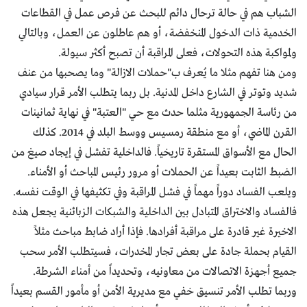
الشباب هم في حالة ترحال دائم للبحث عن فرص عمل في القطاعات
الخدمية ذات الدخول المنخفضة، أو هم عاطلون عن العمل، وبالتالي
ولمواكبة هذه التحولات، فعلى المراقبة أن تصبح أكثر سيولة.
ومن هنا تفهم مثلا ما يُعرف ب"حملات الازالة" وما يصحبها من عنف
شديد وتوتر في الشارع داخل المدنية. بل ربما يتطلب الأمر قرار سيادي
من رئاسة الجمهورية مثلما حدث مع حي "العتبة" في نهاية ثمانينات
القرن الماضي، أو مع منطقة رمسيس ووسط البلد في 2014. كذلك
الحال مع الأسواق المستقرة تاريخياً. فالداخلية تفشل في إيجاد صيغ من
الضبط الثابت بعيداً عن الحملات أو مرور رئيس المباحث أو الأمناء.
ويلعب الفساد دوراً مهماً في فشل المراقبة وفي تكثيفها في الوقت نفسه.
فالفساد والاختراق المتبادل بين الداخلية والشبكات الزبائنية يجعل هذه
الاخيرة غير قادرة على مراقبة أفرادها. فإذا أراد ضابط مباحث مثلاً
القيام بحملة جادة على بعض تجار المخدرات، فسيتطلب الأمر سحب
جميع أجهزة الاتصالات من معاونيه، وتحديداً من أمناء الشرطة.
وربما تطلب الأمر تنسيق خفي مع مديرية الأمن أو مأمور القسم بعيداً