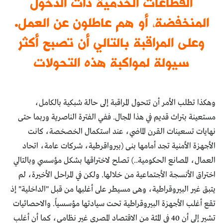
القطاعات الخدمية ذات الدخول
المنخفضة، أو هم عاطلون عن العمل.
وعلى المراقبة بالتالي أن تصبح أكثر
سيولة لمواكبة هذه التحولات
وهكذا تطلب الأمر أن تتحول المراقبة إلى حالة شبكية بالكامل،
مستعينة بتراث قديم في هذا المجال. ففي الفترة الناصرية وربما حتى
نهايات تسعينات القرن الماضي، عند استكمال الخصخصة، كانت
الأجهزة الأمنية تجد أمامها بنى (بيرواقرطية، شركات عامة، اتحاد
العمال، المصانع الحكومية..) تصلح لاختراقها بشكل مؤسسي وبالتالي
اختراق الأنسجة الأجتماعية من خلالها. ولكن في المراحل الأخيرة، لم
يتبق غير البيروقراطية، وهى مسيطر على أغلبها من قبل "الداخلية" إذ
تقع أغلب الأجهزة البيروقراطية تحت سيادتها مؤسسياً. والاحصائيات
تشير إلي أن 40 في المئة من الاقتصاد المصري غير نظامي، كما أن أغلب