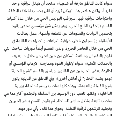
سواء كانت المناطق مترفة أم شعبية، سنجد أن هيكل المراقبة واحد
تقريباً، ولكن عناصر هذا الهيكل تزيد أو تقل بحسب اختلاف المنطقة
واحتياجات المراقبة فيها. سيراقب البوليس الحي من خلال عدة أشياء:
القسم (المخفر) التابع للحي، وهو يمثل شق مؤسسي محض يقوم
بتحصيل البيانات والمعلومات عن المنطقة وأهلها، عمل بطاقات
للأشقياء والمسجلين خطر، مراقبة النزاعات والصراعات القائمة في
الحي من خلال المحاضر المحررة. ولدى القسم أيضاً دوريات المباحث التي
تقوم بالتفتيش ومباغتة السكان من حين لآخر من خلال ما يعرف
بالحملات الأمنية، سواء لإظهار القوة وممارسة الارهاب المؤسسي أو
لمطاردة بعض الخارجين عن القانون. ويلحق بالقسم "شيخ الحارة"
(وهو يشبه "المختار" في أماكن أخرى)، وفي المناطق غير المدينية يكون
شيخ القبيلة والعمدة، وهذه كلها مناصب رسمية ملحقة بوزارة
الداخلية، ولكنها تلعب دور الوسيط بين السلطة والمجتمع أكثر مما هي
مناصب تابعة بشكل مباشر للسلطة. ثم يقوم القسم بنشر المخبرين
وتجنيد المرشدين لمراقبة المنطقة. بجوار هذا كله، يأتي دور مهم