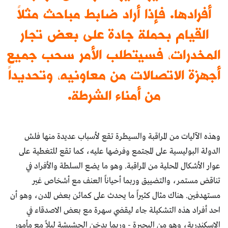
أفرادها. فإذا أراد ضابط مباحث مثلاً
القيام بحملة جادة على بعض تجار
المخدرات، فسيتطلب الأمر سحب جميع
أجهزة الاتصالات من معاونيه، وتحديداً
من أمناء الشرطة.
وهذه الآليات من المراقبة والسيطرة تقع لأسباب عديدة منها فلش
الدولة البوليسية على المجتمع وفرضها عليه، كما تقع للتغطية على
عوار الأشكال المحلية من المراقبة. وهو ما يضع السلطة والأفراد في
تناقض مستمر، والتضييق وربما أحياناً العنف مع أشخاص غير
مستهدفين. هناك مثال كثيراً ما يحدث على كمائن بعض المدن، وهو أن
احد أفراد هذه التشكيلة جاء ليقضي سهرة مع بعض الاصدقاء في
الإسكندرية، وهو من البحيرة - وربما يدخن الحشيشة ليلاً مع مأمور