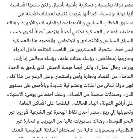
مصر دولة بوليسية وعسكرية وأمنية بأمتياز. ولكن سمتها الأساسية
أنها دولة بوليسية، كما أنها شهدت تكثيف لعمليات الأمننة على
مستوى الخطاب السياسي والأيديولوجيا والممارسات والأجهزة. وهناك
عملية دائمة من العسكرة تختفي أحياناً وتزدهر أحياناً أخرى حسب
السياق السياسي والاقتصادي والاجتماعي. والمقصود هنا بالعسكرة
ليس فقط استحواذ العسكريين على المناصب المختلفة داخل الدولة
وخارجها (محافظين، رؤساء هيئات عامة، رؤساء مجالس إدارات،
وزراء، رجال أعمال)، ولكن أيضاً هيمنة الجيش الذي يلحق به الحياة
العامة، من اقتصاد وتجارة وأمن واستثمار. وعلى الرغم من هذا كله،
فهى دولة تعاني من انفلات وعشوائية شديدة وبالأخص على مستوى
المدن، ومعدلات ضخمة من الفساد، وعنف اجتماعي يومي: الاستيلاء
على أراضي الدولة، البناء المخالف، البلطجة على الأماكن العامة
وتحويلها إلي ريع.. مصر أحدى نقاط الهجرة غير الشرعية لأوروبا عبر
البحر المتوسط، وهناك مستويات عالية من التهريب والتجارة غير
النظامية، ومستويات عالية من استخدام السلطة البوليسية للعنف