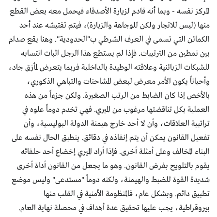
المركز نفسه - وبما أنه قادم لزيارة الأصدقاء فيحمل معه بعض القطع
منها (ليس للاتجار ولكن للوجاهة والزيارة)، فيتم تفتيشه عند أحد
الكمائن التي تسمى في العرف الشرطي ب"الحدودية". وهنا يقع صدام
بين نمطين من الترتيبات. فإذا لم يستطع هذا الرجل اثبات انتسابه
للشبكات الزبائنية وعلاقته الوطيدة بالداخلية فربما يتعرض لمأزق جاد،
وأحياناً يكون الأمر معرض لبعض المشاحنات والتباهي الذكوري،
بالأخص إذا كان الضابط من الرتب الصغيرة. ولكن جزءاً من هذه
العملية بكل تناقضتها مرغوب من الميري. فهي تخدم دوماً علوه في
تراتبية العلاقات، وأن لا أحد خارج هيمنة الدولة البوليسية، وأن
تفعيل القانون يمكن أن يتم إنفاذه في دقائق. ينطبق الحال نفسه على
البناء المخالف وعلى أمثلة أخرى. فإذا أراد الميري إخضاع أحد حلفائه
يقوم بالتلويح بفرض القانون. وهو ما يجعل من القانون أداة أخرى
شديدة القوة للضبط والهيمنة، ولكنه دوماً "مستدعى" وليس موضع
تطبيق دائم. وبشكل عام، فالمنظومة الأمنية في القلب منها
بيروقراطية، يجب عليها تحقيق عدة أهداف في محصلة نهاية العام.