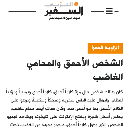
الزاوية الحمرا
الشخص الأحمق والمحامي
الرئيسية
مواضيع
الغاضب
إفتتاحية
كان هناك شخص قال مرة كلاماً أحمق، كلاماً أحمق ويمينياً ومؤيداً
فكرة
للنظام. وانهال عليه الناس سخرية وضحكاً وتنكيتاً، ونوعوا على
الكلام الأحمق بما هو أحمق منه. وكان هناك أيضاً محام غاضب،
دفاتر
يجلس أسفل شجرة ويفتح الإنترنت على تليفونه ويشاهد فيديو
بالصورة
الشخص الذي يقول كلاماً أحمق، ويحمر وجهه من الغضب تحت