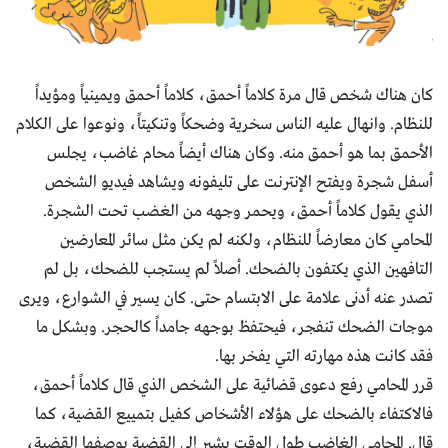
كان هناك شخص قال مرة كلاماً أحمق، كلاماً أحمق ويمينياً ومؤيداً
للنظام. وانهال عليه الناس سخرية وضحكاً وتنكيتاً، ونوعوا على الكلام
الأحمق بما هو أحمق منه. وكان هناك أيضاً محام غاضب، يجلس
أسفل شجرة ويفتح الإنترنت على تليفونه ويشاهد فيديو الشخص
الذي يقول كلاماً أحمق، ويحمر وجهه من الغضب تحت الشجرة.
المحامي كان معارضاً للنظام، ولكنه لم يكن مثل سائر المعارضين
التافهين الذي يكتفون بالضحك. أصلاً لم يستجب للضحك، بل لم
تصدر عنه أدنى علامة على الابتسام حتى. كان يسير في الشوارع، ويرى
موجات الضحك تنفجر، فيحتفظ بوجهه جامداً كالحجر. وبشكل ما
فقد كانت هذه مهارته التي يفخر بها.
قرر المحامي رفع دعوى قضائية على الشخص الذي قال كلاماً أحمق،
فالاكتفاء بالضحك على هؤلاء الأشخاص كفيل بتمييع القضية، كما
قال. المحامي الغاضب طول الوقت يشير إلى القضية بوصفها القضية،