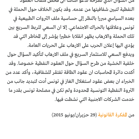
من السؤال الذي تطرحه تدعو اساسا الى فحص ملفات العقود
النفطية لتبين شفافيتها من عدمه. وقد يكون الخلاف حول الحملة في
بعده السياسي مبررا بالنظر إلى حساسية ملف الثروات الطبيعية في
تونس وعلاقتها بالحراك الاجتماعي. إلا ان السعي للربط السريع بين
تلك الحملة والارهاب يظهر انقلابا خطيرا يؤشر إلى المخاطر التي قد
يؤدي اليها إعلان الحرب على الارهاب على الحريات العامة.
ويدفع السعي للاستثمار السريع في ملف الارهاب لتأكيد السؤال حول
خلفية الخشية من طرح السؤال حول العقود النفطية خصوصا. وقد
أكدت دائرة المحاسبات ان عقود الطاقة تفتقر للشفافية، وأكد عدد من
الخبراء ان بعض عقود استغلال الغاز في تونس أدت لتبديد جانب من
الثروة النفطية التونسية المحدودة ولم تكن في مصلحة تونس بقدر ما
خدمت الشركات الاجنبية التي نشطت فيها.
من
المفكرة القانونية
(29 حزيران/يونيو 2015)