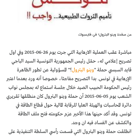
من صفحة وينو البترول؟ في فايسبوك
مباشرة عقب العملية الارهابية التي جرت يوم 26-06-2015 وفي اول
تصريح إعلامي له، حمّل رئيس الجمهورية التونسية السيد الباجي
قايد السبسي حملة "
وينو البترول
؟" المسؤولية عن تطور الظاهرة
الإرهابية في تونس. بدا التصريح مفاجئا، خصوصا أنه ورد بعدما اعتبر
رئيس الحكومة الحبيب الصيد خلال جلسة استماع له بمجلس نواب
الشعب يوم 05-06-2015 أن حملة وينو البترول كان منطلقها تقريري
دائرة المحاسبات والهيئة العليا للرقابة المالية حول قطاع الطاقة في
تونس. وقد أكد حينها هذا الأخير عزم حكومته فتح ملف الطاقة
والكشف عن الفساد فيه ان وجد.
انطلقت حملة وينو البترول التي قسمت رأسي السلطة التنفيذية على