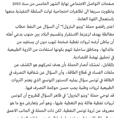
صفحات التواصل الاجتماعي نهاية الشهر الخامس من سنة 2015
وتطورت سريعا الى تظاهرات احتجاجية تولت السلطة التنفيذية منعها
باستعمال القوة العامة.
اعتبر رافضو حملة "وينو البترول؟" أن السؤال عن النفط خطاب
مغالطة يهدف لزعزعة الاستقرار وتقسيم البلاد بين جنوب يدعي أهله
أن بباطن أرضه ثروات نفطية ضخمة تنهب دون ان يستفيد من
عائداتها، ومناطق ساحلية تتهم بكونها استفادت من الثروة الطبيعية
في تحقيق نهضة اقتصادية.
بالمقابل، تمسّك أنصار الحملة بأن هدف تحركهم هو الكشف عن
ملفات الفساد في قطاع الطاقة، وأن السؤال عن شفافية التصرف في
الطاقة في تونس سؤال يمليه الدستور التونسي الذي يعتبر الثروات
الطبيعية ثروات وطنية يجب حسن حوكمة التصرف فيها.
قد توحي حملة "وينو البترول" في ظاهر السؤال المطروح أن لتونس
ثروات نفطية هائلة يتم التغطية عليها، وهو أمر يتعارض مع ما هو
معروف عن ثروة تونس النفطية. لكن ذات الحملة في الجانب الاعمق