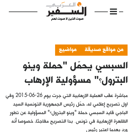
من مواقع صديقة
مواضيع
السبسي يحمّل "حملة وينو
الرئيسية
مواضيع
البترول؟" مسؤولية الإرهاب
إفتتاحية
مباشرة عقب العملية الارهابية التي جرت يوم 26-06-2015 وفي
فكرة
اول تصريح إعلامي له، حمّل رئيس الجمهورية التونسية السيد
الباجي قايد السبسي حملة "وينو البترول؟" المسؤولية عن تطور
دفاتر
الظاهرة الإرهابية في تونس. بدا التصريح مفاجئا، خصوصا أنه
بالصورة
ورد بعدما اعتبر رئيس