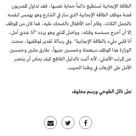
الطاقة الإيجابية تستطيع دائماً حماية نفسها، فقد تداول المصريون
قصة موظف الطاقة الإيجابية الذي سار في الشارع وهو يهمس لنفسه
بالجمل الثلاث، وقام أحد الأطفال بالضحك عليه، فما كان من الموظف
إلا أن أخرج مسدسه وقتله، وواصل المشي وهو يردد "أنا عندي أمل،
أنا قلبي مليء بالطاقة الإيجابية". وفي رسالة تقدير لموظفيها، منحت
الوزارة هذا الموظف سبعمئة وخمسين جنيهاً، بفارق مئتين وخمسين
عن المرتب الأصلي، لأنه أثبت بالدليل القاطع كيف يمكن أن ينتصر
الأمل على الإرهاب في وطننا الحبيب.
نصّ نائل الطوخي ورسم مخلوف