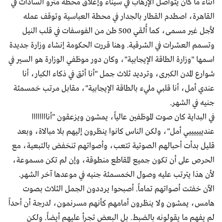
أثناء ما كان يتواصل الإرهاب في سيناء وإغلاق محطة مترو السادات في
القاهرة، اصطدم القطار بالجدار في محطة العباسية وتوقف عمله
لأجل غير مسمى، كما أُلقي 500 طن من الفوسفات في قلب النيل
وتسمم العشرات في الشرقية. وهنا قررت الحكومة إنشاء وزارة جديدة
اسمها "وزارة الطاقة الإيجابية"، وكان دور موظفي الوزارة هو السير في
شوارع المدن الكبرى، وترديد ثلاث جمل "أنا أثق في ذكاء الكبار، أنا
عندي أمل، أنا قلبي مليء بالطاقة الإيجابية"، مقابل مرتب خمسمئة
جنيه في الشهر.
في البداية كان صوت الموظفين عالياً، يمشون ويزعقون "أناااااااا
عندييييييي أمل"، ولكن الناس كانوا ينظرون إليهم بلا مبالاة، وبعد
قليل بدأت أحبالهم الصوتية تتعب، وأصواتهم تنخفض بالتبعية، مع
الحرص على أن تكون جميع المقاطع منطوقة، وإن لم تكن مسموعة،
لأن هذا يترتب عليه وصول الخمسمئة جنيه في موعدها آخر الشهر.
الآن خفتت أصواتهم تماماً. أصبحوا يرددون الجمل الثلاث بصوت
هامس، يمشون ولا ينظرون أمامهم كأنهم مسرنمون، لدرجة أن أحداً
لم يفهم ما يقولونه بالضبط. بل البعض تجرأ عليهم أيضاً. ولكن