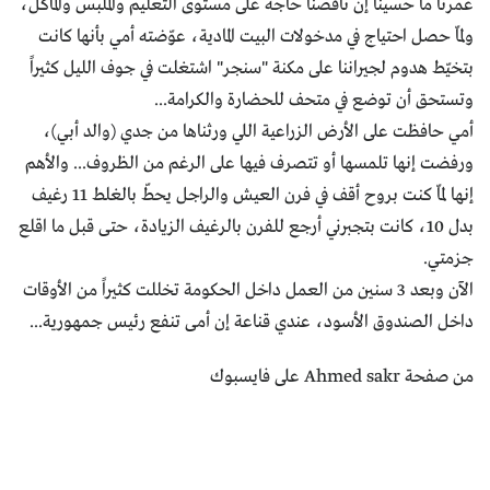
عمرنا ما حسينا إن ناقصنا حاجة على مستوى التعليم والملبس والمأكل،
ولمّا حصل احتياج في مدخولات البيت المادية، عوّضته أمي بأنها كانت
بتخيّط هدوم لجيراننا على مكنة "سنجر" اشتغلت في جوف الليل كثيراً
وتستحق أن توضع في متحف للحضارة والكرامة...
أمي حافظت على الأرض الزراعية اللي ورثناها من جدي (والد أبي)،
ورفضت إنها تلمسها أو تتصرف فيها على الرغم من الظروف... والأهم
إنها لمّا كنت بروح أقف في فرن العيش والراجل يحطّ بالغلط 11 رغيف
بدل 10، كانت بتجبرني أرجع للفرن بالرغيف الزيادة، حتى قبل ما اقلع
جزمتي.
الآن وبعد 3 سنين من العمل داخل الحكومة تخللت كثيراً من الأوقات
داخل الصندوق الأسود، عندي قناعة إن أمى تنفع رئيس جمهورية...
من صفحة Ahmed sakr على فايسبوك