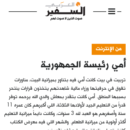
من الإنترنت
أمي رئيسة الجمهورية
الرئيسية
مواضيع
تربيت في بيت كانت أمي فيه بتناور بميزانية البيت، مناورات
إفتتاحية
تفوق في حرفيتها وزراء مالية شاهدتهم يتخذون قرارات ينتحر
بسببها المنطق. أمي كانت بتقدر بمعاش والدي الله يرحمه توفر
فكرة
قدراً من التعليم الجيد لأولادها الثلاثة، اللي أكبرهم كان عمره 11
دفاتر
سنة وأصغرهم هو العبد لله 3 سنوات، وكانت دايماً ميزانية التعليم
أكثر أولوية من ميزانية الطعام. والشهر اللي فيه معرض الكتاب
بالصورة
كانت تعمل مناورات عظيمة عشان نقدر نروح