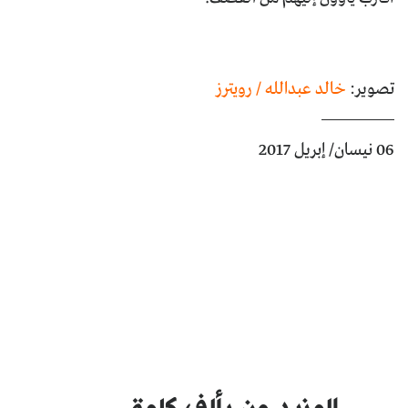
تصوير:
خالد عبدالله / رويترز
06 نيسان/ إبريل 2017
المزيد من
بألف كلمة