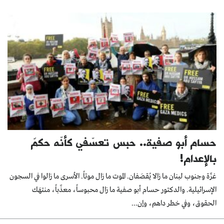
حسام أبو صفية.. حبس تعسّفي كأنّه حكمٌ
بالإعدام!
غزّة وجنوب لبنان ما زالا يُقصَفان. الموت ما زال موتاً. الأسرى ما زالوا في السجون
الإسرائيلية. والدكتور حسام أبو صفية ما زال محبوساً، معذّباً، منتهَك
الحقوق، وفي خطر داهم، وإن...