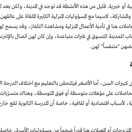
هية أو خيرية. قليل من هذه الأنشطة قد توجد في المدينة، ولكن بعد
المشاركة، لاسيما مع المسؤوليات المنزلية الكثيرة الملقاة على عات
عاملات هنا في تأدية الأعمال المنزلية ومشاهدة التلفاز، وقد يسمح ل
اب للمدينة للتسوق في فترات متباعدة، وإن كان لهن اتصال بالإن
عضهن "متنفساً" لهن.
ين كبيرات السن، أما الأصغر فيلتحقن بالتعليم مع اختلاف الدرجة ا
حاصلات على مؤهلات متوسطة أو فوق المتوسطة، وهناك متسرّبات من 
ية، لأسباب اقتصادية أو ثقافية، خاصة أن المدرسة الثانوية تقع خارج 
لمتزوجات أو المعيلات هنا قدراً ضخماً من مسؤوليات الأسرة، خاصة 