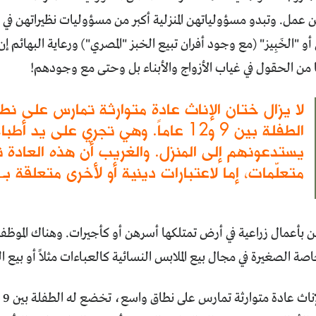
 عن عمل. وتبدو مسؤولياتهن المنزلية أكبر من مسؤوليات نظيراتهن في 
أو "الخَبِيز" (مع وجود أفران تبيع الخبز "المصري") ورعاية البهائم 
من الحقول في غياب الأزواج والأبناء بل وحتى مع وجودهم!
لا يزال ختان الإناث عادة متوارثة تمارس على نط
الطفلة بين 9 و12 عاماً. وهي تجري على ي
يستدعونهم إلى المنزل. والغريب أن هذه العادة 
متعلّمات، إما لاعتبارات دينية أو لأخرى متعلقة ب
 بأعمال زراعية في أرض تمتلكها أسرهن أو كأجيرات. وهناك الموظ
ة الصغيرة في مجال بيع الملابس النسائية كالعباءات مثلاً أو بيع 