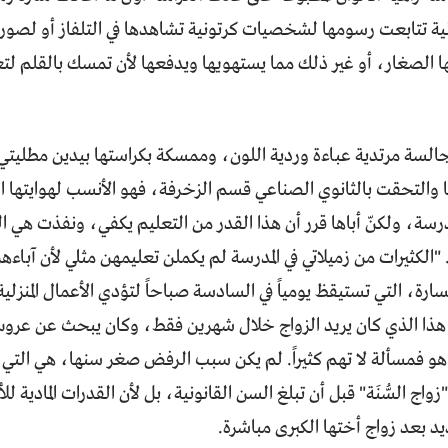
ية تتابعت رسومها لشخصيات كرتونية تشاهدها في التلفاز أو لصور 
ا الصغار، أو غير ذلك مما يستهويها ويدفعها لأن تمسك بالقلم لت
لسة مرتدية عباءة وردية اللون، وممسكة بكراستها بيدين مطليتي ال
والتحقت بالثانوي الصناعي قسم الزخرفة، فهو الأنسب لهوايتها التي
درسة، ولكنّ أباها قرر أن هذا القدر من التعليم يكفي، ونفذت هي الق
الكثيرات من زميلاتي في المدرسة لم يكملن تعليمهن مثلي لأن آباء
 لسارة، التي تستيقظ يومياً في السادسة صباحاً لتؤدي الأعمال المنزلية 
 هو فمسألة لا تهم كثيراً. لم يكن سبب الرفض صغر سنها، هي التي 
واج السُّنَة" قبل أن تبلغ السن القانونية، بل لأن القدرات المادية 
د بعد زواج أختها الكبرى مباشرة.