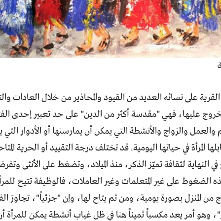
ق
رية على نسائه العديد من القيود والمحاذير من خلال العادات والتقا
روج عليها، فهي "مقدسة أكثر من الدين" على حد تعبير إحدى الفت
 والعمل والزواج والأنشطة التي يمكن أن يمارسنها أو الأدوار التي 
ها المرأة في حياتها اليومية. قد تختلف درجة التقييد أو الحرية المت
 النهاية لثقافة تميّز الذكر، منذ الميلاد، وتضغط على الأنثى وتفرض 
ه الضغوط على غير المتعلمات وغير العاملات، فالوظيفة تتيح للمرأة
 من المنزل بصورة يومية، ومن ثم يتاح لها، وإن "جزئياً"، تجاوز ال
"، وهو أمر يعد مكسباً ثميناً هنا في ظل غياب أنشطة يمكن للمرأة أ