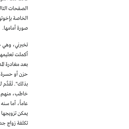
الصفحات التال
الخاصة بإخوته
صورة أمامها.
تخبرني، وهي جا
أكملت تعليمها 
بعد مغادرة الم
حزن أو حسرة. "
بذلك". تَقَدَّم
عاماً، أما سنه
يمكن تزويجها "ز
تكلفة زواج جدي