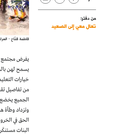
من دفتر:
تعال معي إلى الصعيد
فاطمة فتّاح - العرا
يفرض مجتمع الق
يسمح لهن بالخ
خيارات التعليم
من تفاصيل تقابل
الجميع يخضع في
وتزداد وطأة هذ
الحق في الخروج
البنات مستنكَر