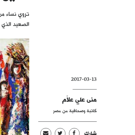
تروي نساء من
الصعيد الذي ه
2017-03-13
منى علي علاّم
كاتبة وصحافية من مصر
شارك