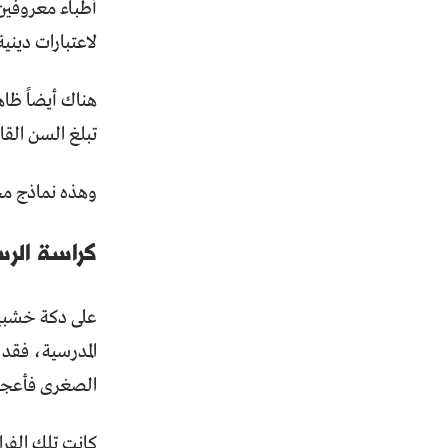
أطباء معروفين 
لاعتبارات دينية
هناك أيضاً ظاهر
تبلغ السن القانونية (18 عاماً) زواجاً عرفياً إلى أن تبلغها
وهذه نماذج مخت
كراسة الر
على دكة خشبي
المدرسية، فقد 
الصغرى فأعجبت
كانت تلك الفرا