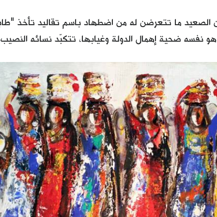
 الصعيد ما تتعرضن له من اضطهاد باسم تقاليد تأخذ "طابعا
و نفسه ضحية إهمال الدولة وغيابها، تتكبّد نسائه النصيب ا