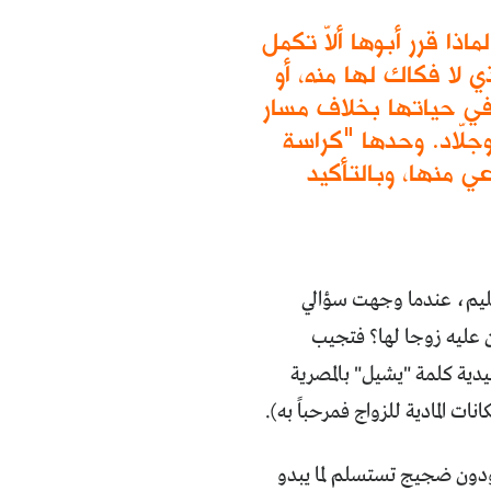
ذا قرر أبوها ألاّ تكمل
 لا فكاك لها منه، أو
 في حياتها بخلاف مسار
جلّاد. وحدها "كراسة
ي منها، وبالتأكيد
تعليم، عندما وجهت سؤالي
ن عليه زوجا لها؟ فتجيب
صعيدية كلمة "يشيل" بالمصرية
ت المادية للزواج فمرحباً به).
 ودون ضجيج تستسلم لما يبدو