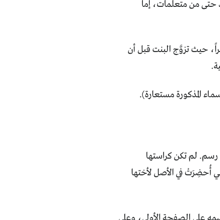
د حتى من متعلّمات، إما
راً، حيث تزوَّج البنت قبل أن
ماء المذكورة مستعارة).
سم. لم تكن كراستها
أُحضِرَتْ في الأصل لأختها
رسمه على الصفحة الأولى، وعلى