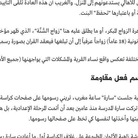
للأهالي يستدعونهم إلى المنزل. والغريب أن هذه العادة تلقى التأيي
 أو باعتبارها "تحفظ" البنت.
ة الزواج المبكر، أو ما يطلق عليه هنا "زواج السُّنَّة"، الذي ظهر مؤخ
 فيعقد القران بصورة رسمية.
لفة تعكس واقع نساء القرية والمشكلات التي يواجهنها (جميع الأس
سم فعل مقاومة
ة جلست "سارة" ساعةَ مغرب، تريني رسومها على صفحات كراسة ر
تركت سارة المدرسة منذ عامين بعد أن أتمت المرحلة الإعدادية، بل هي 
ها وأخذتها لنفسها كي تخط على صفحاتها رسومها.
شة زاهية الألوان المطبوعة على غلاف الكراسة أول ما أعادت سارة 