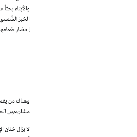
والأبناء بحثاً
الخبز الشَّمسي 
إحضار طعامها 
وهناك من يقمن
مشاريعهن الخاص