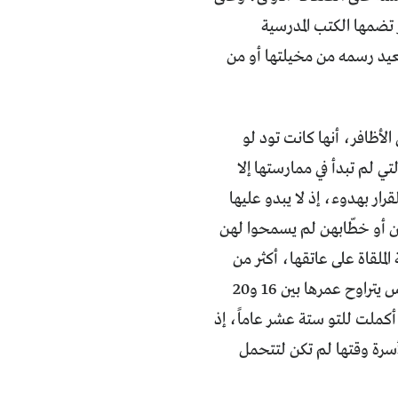
تضمها الكتب المدرسية
عيد رسمه من مخيلتها أو من
أظافر، أنها كانت تود لو
 لم تبدأ في ممارستها إلا
رار بهدوء، إذ لا يبدو عليها
هن أو خطّابهن لم يسمحوا لهن
الملقاة على عاتقها، أكثر من
خاطب، منهم هذا الذي كان يريد الزواج خلال شهرين فقط، وكان يبحث عن عروس يتراوح عمرها بين 16 و20
أكملت للتو ستة عشر عاماً، إذ
للأسرة وقتها لم تكن لتتحمل