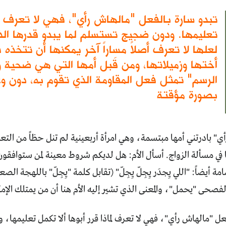
تبدو سارة بالفعل "مالهاش رأي"، فهي لا تعرف لما
تعليمها. ودون ضجيج تستسلم لما يبدو قدرها الذي
لعلها لا تعرف أصلاً مساراً آخر يمكنها أن تتخذه
أختها وزميلاتها، ومن قَبل أمها التي هي ضحية و
الرسم" تمثل فعل المقاومة الذي تقوم به، دون وع
بصورة مؤقتة
ي" بادرتني أمها مبتسمة، وهي امرأة أربعينية لم تنل حظاً من ال
 في مسألة الزواج. أسأل الأم: هل لديكم شروط معينة لمن ستوافقو
ة أيضاً: "اللي يِجدَر يِجِلّ يِجِلّ" (تقابل كلمة "يِجِلّ" باللهجة ال
فصحى "يحمل"، والمعنى الذي تشير إليه الأم هنا أن من يمتلك الإمكانا
عل "مالهاش رأي"، فهي لا تعرف لماذا قرر أبوها ألا تكمل تعليمها،