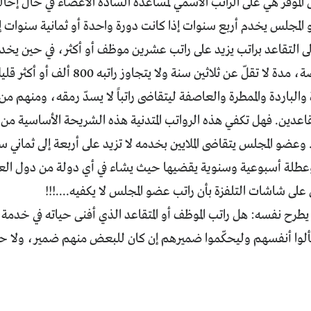
الموقّر هي على الراتب الاسمي لمساعدة السادة الأعضاء في حال إحالت
المجلس يخدم أربع سنوات إذا كانت دورة واحدة أو ثمانية سنوات إذ
إلى التقاعد براتب يزيد على راتب عشرين موظف أو أكثر، في حين ي
الشهادات خاصة، مدة لا تقلّ عن ثلاثين سن
متقاعدين. فهل تكفي هذه الرواتب المتدنية هذه الشريحة الأساسية من 
وعضو المجلس يتقاضى الملايين بخدمه لا تزيد على أربعة إلى ثماني
طلة أسبوعية وسنوية يقضيها حيث يشاء في أي دولة من دول العال
على شاشات التلفزة بأن راتب عضو المجلس لا يكفيه....!!!
طرح نفسه: هل راتب الموظف أو المتقاعد الذي أفنى حياته في خدمة
لوا أنفسهم وليحكّموا ضميرهم إن كان للبعض منهم ضمير، ولا حول 