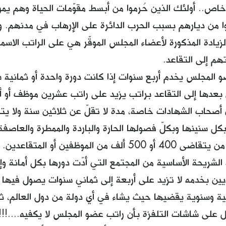
ص.. أولئك الذين حُرموا من أبسط مقوّمات الحياة وهم يموت
وا من ديارهم بسبب الحرب الدائرة على الإرهاب في مدنهم.
الزيادة المذكورة لأعضاء المجلس الموقّر هي على الراتب الاس
هم إلى التقاعد.
 المجلس يخدم أربع سنوات إذا كانت دورة واحدة أو ثمانية س
ال بعدها إلى التقاعد براتب يزيد على راتب عشرين موظف أو 
بكل سنينها وبكلّ فصولها الحارة والباردة والممطرة والعاصفة ل
رمقه، ومنهم من يتقاضى 400 أو 500 ألف من الموظفين 
 الشريحة الأساسية من المجتمع التي أدّت دورها بكل أمانة
يين بخدمه لا تزيد على أربعة إلى ثماني سنوات يصول فيها
ة وسنوية يقضيها حيث يشاء في أي دولة من دول العالم، ثم
ل على شاشات التلفزة بأن راتب عضو المجلس لا يكفيه....!!!