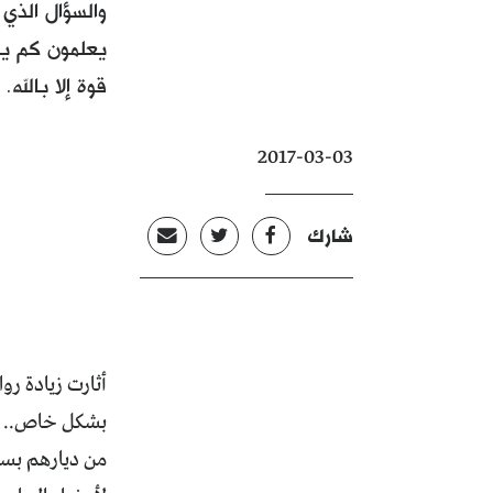
والسؤال الذي
يعلمون كم يت
قوة إلا بالله.
2017-03-03
شارك
أثارت زيادة ر
بشكل خاص.. أول
من ديارهم بسبب