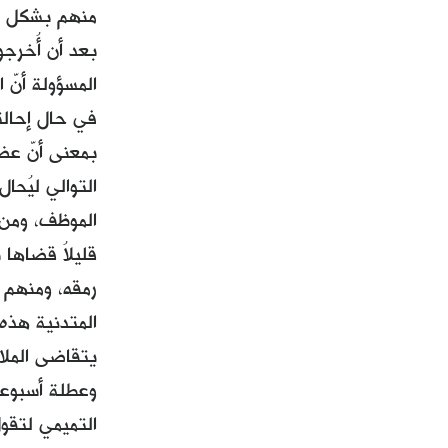
منهم بشكل خا
بعد أن أُخرج
المسؤولة أنّ 
في حال إحالت
بمعنى أنّ عضو
التوالي ليُح
قليلاُ قضاها 
المتدنية هذه
يتقاضى الملا
وعطلة أسبوعي
التميمي لتقو