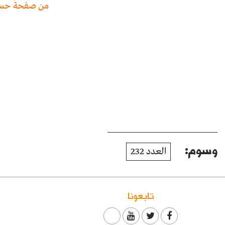
من صفحة حسان
وسوم:
العدد 232
تابعونا