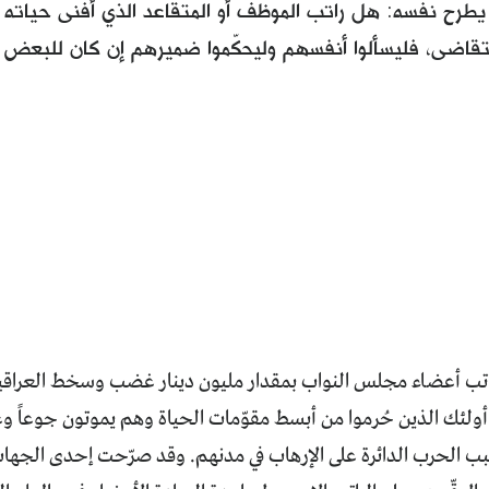
 يطرح نفسه: هل راتب الموظف أو المتقاعد الذي أفنى حياته
قاضى، فليسألوا أنفسهم وليحكّموا ضميرهم إن كان للبعض م
واتب أعضاء مجلس النواب بمقدار مليون دينار غضب وسخط العراقيي
ئك الذين حُرموا من أبسط مقوّمات الحياة وهم يموتون جوعاً وعطش
 الحرب الدائرة على الإرهاب في مدنهم. وقد صرّحت إحدى الجهات الم