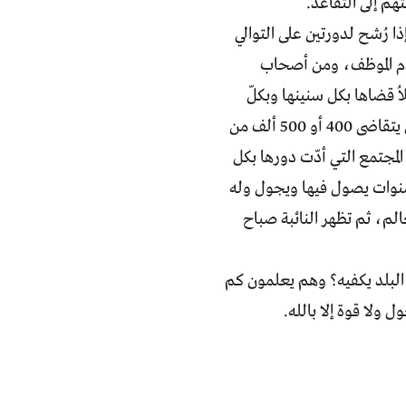
هم إلى التقاعد.
ا رُشح لدورتين على التوالي
خدم الموظف، ومن أصحاب
ة ولا يتجاوز راتبه 800 ألف أو أكثر قليلاُ قضاها بكل سنينها وبكلّ
فصولها الحارة والباردة والممطرة والعاصفة ليتقاضى راتباً لا يسدّ رمقه، ومنهم من يتقاضى 400 أو 500 ألف من
المجتمع التي أدّت دورها بكل
 سنوات يصول فيها ويجول وله
م، ثم تظهر النائبة صباح
 البلد يكفيه؟ وهم يعلمون كم
ولا قوة إلا بالله.