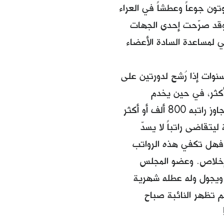
ون جوعاً وعطشاً في العراء
 وقد صرّحت إحدى الجهات
مي لمساعدة السادة الأعضاء
نوات إذا رُشح لدورتين على
أكثر، في حين يخدم
الموظف، ومن أصحاب الشهادات خاصة، مدة لا تقلّ عن ثلاثين سنة ولا يتجاوز راتبه 800 ألف أو أكثر
يتقاضى راتباً لا يسدّ
أو المتقاعدين. فهل تكفي هذه الرواتب
 وإخلاص. وعضو المجلس
 ويجول وله عطله شهرية
 تظهر النائبة صباح