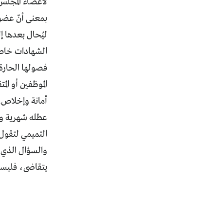
لأعضاء المجلس 
بمعنى أنّ عضو 
ليُحال بعدها 
الموظفين أو ال
أمانة وإخلاص. 
عطله شهرية وع
التميمي لتقول 
والسؤال الذي ي
يتقاضى، فليسأ