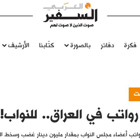
فكرة
دفاتر
بالصورة
كتّابنا
الأرشيف
نت
رواتب في العراق.. للنواب!
رواتب أعضاء مجلس النواب بمقدار مليون دينار غضب وسخط العر