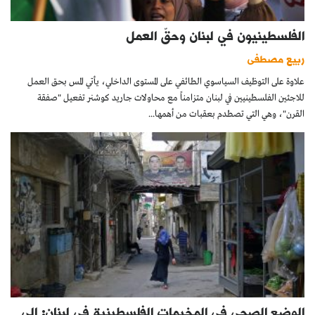
الفلسطينيون في لبنان وحقّ العمل
ربيع مصطفى
علاوة على التوظيف السياسوي الطائفي على المستوى الداخلي، يأتي المس بحق العمل
للاجئين الفلسطينيين في لبنان متزامناً مع محاولات جاريد كوشنر تفعيل "صفقة
القرن"، وهي التي تصطدم بعقبات من أهمها...
الوضع الصحي في المخيمات الفلسطينية في لبنان: إلى