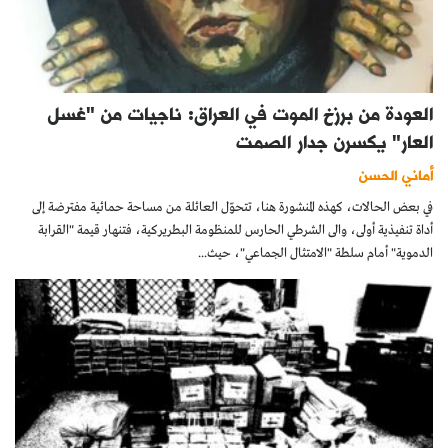
العودة من برزخ الموت في العراق: ناجيات من "غسل
العار" يكسرن جدار الصمت
أماني الحسن
في بعض الحالات، كهذه المنشورة هنا، تتحوّل العائلة من مساحة حمائية مفترضة إلى
أداة تنفيذية أولى، والى الشرطي الحارس للمنظومة البطريركية، فتنهار قيمة "القرابة
الدموية" أمام سلطة "الامتثال الجماعي"، حيث...