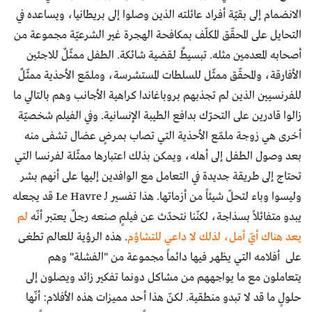
الانضمام إلى بقيّة أفراد عائلته الذين وصلوا إلى بريطانيا، ويساعده في
التحايل على المحقّق المكلّف بمكافحة الهجرة غير الشرعيّة مجموعة من
أصحابه المعدمين مثله. تبسيطٌ لقضية شائكة. الطفل ممثّلٌ للاجئين
الأفارقة، والمحقّق ممثّل للسلطات المستشرسة، وملمّع الأحذية ممثّلٌ
للفرنسيين الذين لم تجذبهم بروباغاندا كراهية الأجانب وهم بالتالي ما
زالوا قادرين على التحرّك بدافع الطيبة الإنسانية. وفي الفيلم شخصيّة
أخرى هي زوجة ملمّع الأحذية التي تصاب بمرضٍ عضال تشفى منه
بعد وصول الطفل إلى أهله، ويمكن بذلك اعتبارها ممثّلة لفرنسا التي
تحتاج إلى طريقة جديدة في التعامل مع الوافدين إليها على أنهم بشر
وليسوا وباء لتحلّ شيئاً من أزماتها. هذا تفسير لـ Le Havre قد يجعله
يبدو متفائلاً بسذاجة، لكنّنا نتحدّث عن فيلمٍ صنعه رجلٌ يعتبر أنّه
لم
يعد هناك أيّ أمل، لذلك لا داعي للتشاؤم
. هذه الرؤية للعالم تطغى
على أفلامه التي يظهر فيها دائماً مجموعة من "الفشلة" وهم
يتعاملون مع ما يواجههم من مشاكل دونما تفكير زائد ويصلون إلى
حلولٍ ما قد لا تبدو منطقية. لكنّ هذا أحد مميزات هذه الأفلام: أنّها