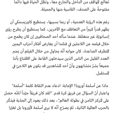
تعالج المواقف من الداخل والخارج معاً، وتظل الحياة فيها دائماً
مفتوحةً على الصدف، القاسية منها والجميلة.
رغم هذه الرؤية العدمية، أو ربما بسببها، يستطيع كاوريسمكي أن
يظهر قدراً كبيراً من التعاطف مع الآخرين، كما يستطيع أن يطرح رؤى
إنسانويّة غير منغلقة. عندما سأله أحد الصحافيين إن كان يطمح من
خلال فيلمه عن اللاجئين في فنلندا أن يعارض أفكار أحزاب اليمين
المتطرف الصاعدة، كان جوابه أنّه يحاول من خلال الفيلم أن يجبر
العدد القليل من الناس الذين سيدخلون القاعة على الاقتناع بأننا
جميعاً بشرٌ متشابهون وأنّ أحد المشاهدين قد يكون هو اللاجئ في
المستقبل.
ماذا عن أسلمة أوروبا؟ الإجابة: ادعاء عدم التقاط كلمة "أسلمة"
واعتبار أنّ السؤال عن فريق كرة قدم. "لقد كان فريقاً جيّداً لكنّه حصل
على المركز الثامن في بطولة العالم"، بعد ذلك يعود إلى الجدّية فيذكّر
بالحرب العالمية الثانية، ثمّ يصرّح أنّه لا يرى أسلمة لأوروبا بل تغيّرا