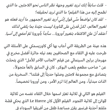
- قلتَ سابقاً إنك تريد تغيير وجهة نظر الناس نحو اللاجئين. ما الذي
تطمح إليه من هذا الفيلم؟ ما الذي تريد تحقيقه؟
- لقد كان تواضعاً منّي قول إنّني أريد تغيير الجمهور. ما أريد فعله هو
تغيير العالم، لكنّ قدرتي على المناورة ليست جيّدة بما يكفي لذلك
أعتقد أنّ عليّ الاكتفاء بتغيير أوروبا… سأبدأ بأوروبا ثمّ أمضي إلى آسيا.
هذه عينة عن الطريقة التي أجاب بها أكي كاوريسمكي على الأسئلة التي
طرحت عليه في اللقاء مع الصحافيين بعد نيله جائزة أفضل مخرج في
مهرجان برلين السينمائي عن فيلم "الجانب الآخر للأمل" الذي يتحدّث
عن " صاحب مطعمٍ يلعب البوكر، كان في السابق بائعاً متجولاً،
يتصادق مع مجموعة لاجئين وصلوا حديثاً إلى فنلندا". السخرية من
الذات مبدئياً، ومن العالم إذا لزم الأمر، ومن أوروبا تخصيصاً.
الفيلم هو الثاني في ثلاثية تغيّر اسمها خلال اللقاء نفسه من ثلاثيّة
الموانئ إلى ثلاثية اللجوء. الفيلم الأوّل كان Le Havre الذي يحكي قصّة
ملمّع أحذية فرنسي يقرّر مساعدة طفل من أفريقيا السوداء في