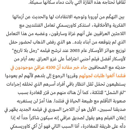
ثقافيا تحتاجه هذه القارّة التي باتت دماء سكّانها سميكة.
بين التهكّم من أوروبا وتوجيه الانتقادات لها والحديث عن أزماتها
الفكرية والأخلاقية، استذكر كاوريسمكي تعامل الفنلنديين مع
اللاجئين العراقيين على أنهم غزاة وسارقون، وغضبه من هذا التعامل
الذي لم يتوقعه من أبناء بلده.. هو الذي رفض الذهاب لحضور حفل
توزيع جوائز الأوسكار عام 2003 عند ترشح فيلمه "رجل بلا تاريخ"
لأوسكار أفضل فيلم أجنبي اعتراضاً على غزو العراق. بعد أيام من
حديثه مع الصحافيين
جاء خبر مفاده أنّ 4100 عراقيّ موجودون في
فنلندا ألغوا طلبات لجوئهم
وقرروا الرجوع إلى بلدهم لأنّهم لم يعودوا
يستطيعون تحمّل ثقل انتظار باقي أفراد أسرهم الذي تخلقه إجراءات
"لمّ الشمل" المتلكئة، كما أنّ هناك منهم من قرّر المغادرة بسبب
صعوبة التأقلم مع طبيعة الحياة في فنلندا. هذا أمرٌ لن يستغربه
صديقنا لسببين، الأول هو أن اللاجئ السوري في فيلمه الجديد يظهر في
إعلان الفيلم وهو يقول لصديق عراقي إنه سيكون شاكراً جداً له إذا
دلّه على طريقة للمغادرة، أمّا السبب الثاني فهو أنّ أكي كاوريسمكي