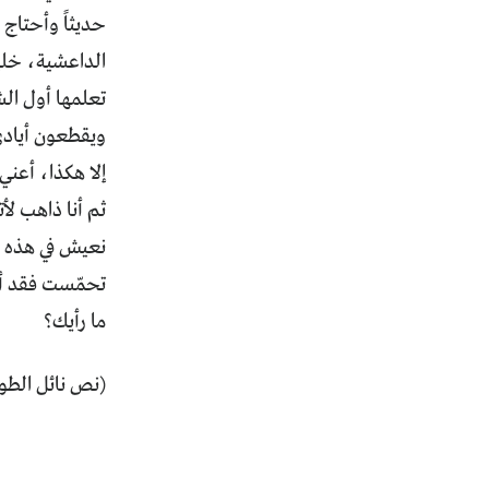
حديثاً وأحتاج 
الداعشية، خليط
تعلمها أول ال
ويقطعون أيادي 
إلا هكذا، أعني
ثم أنا ذاهب لأ
نعيش في هذه ا
تحمّست فقد أن
ما رأيك؟
(نص نائل الط