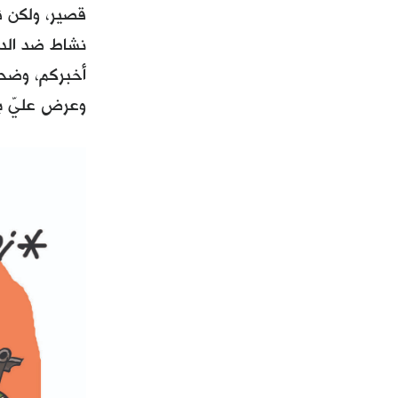
قصير، ولكن تأ
نشاط ضد الدو
أخبركم، وضحك
وعرض عليّ ب