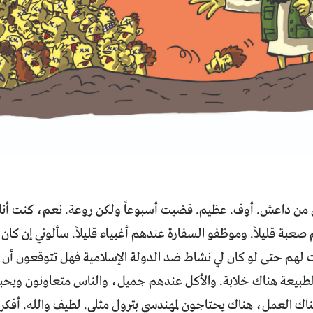
ن داعش. أوف. عظيم. قضيت أسبوعاً ولكن روعة. نعم، كنت أنا 
صعبة قليلاً. وموظفو السفارة عندهم أغبياء قليلاً. سألوني إن كان
ت لهم حتى لو كان لي نشاط ضد الدولة الإسلامية فهل تتوقعون أن
طبيعة هناك خلابة. والأكل عندهم جميل، والناس متعاونون ويح
ك العمل، هناك يحتاجون لمهندسي بترول مثلي. لطيف والله. أفكر في ا