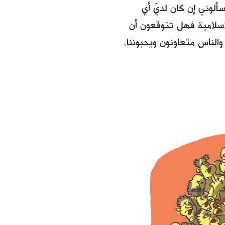
سألوني إن كان لديّ أي
إسلامية فهل تتوقعون أن
الناس متعاونون ويحبوننا،