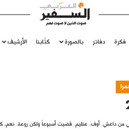
فكرة
دفاتر
بالصورة
كتّابنا
الأرشيف
مرا
من داعش. أوف. عظيم. قضيت أسبوعاً ولكن روعة. نعم، كن