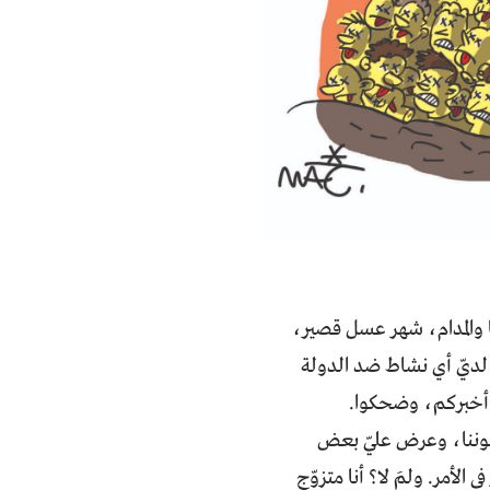
والمدام، شهر عسل قصير،
 لديّ أي نشاط ضد الدولة
 أخبركم، وضحكوا.
بوننا، وعرض عليّ بعض
لأمر. ولمَ لا؟ أنا متزوّج