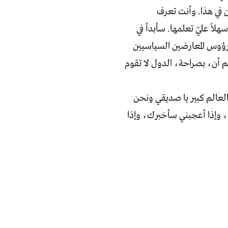
ن في هذا. وأنت تعرف
لاً عليّ تعلمها. سأبدأ في
 رؤوس المعارضين السياسيين
م أن، بصراحة، الدول لا تقوم
 العالم كبير يا صديقي ونحن
 وإذا أعجبني سأخبرك، وإذا