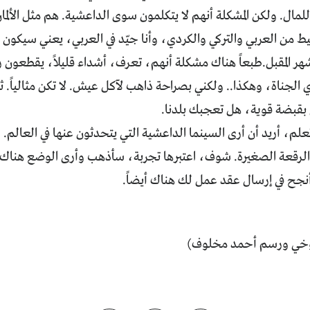
للمال. ولكن المشكلة أنهم لا يتكلمون سوى الداعشية. هم مثل الألما
 من العربي والتركي والكردي، وأنا جيّد في العربي، يعني سيكون سه
شهر المقبل.طبعاً هناك مشكلة أنهم، تعرف، أشداء قليلاً، يقطعون
الجناة، وهكذا.. ولكني بصراحة ذاهب لآكل عيش. لا تكن مثالياً. ث
 بقبضة قوية، هل تعجبك بلدنا.
تعلم، أريد أن أرى السينما الداعشية التي يتحدثون عنها في العالم.
لرقعة الصغيرة. شوف، اعتبرها تجربة، سأذهب وأرى الوضع هناك،
جح في إرسال عقد عمل لك هناك أيضاً.
وخي ورسم أحمد مخلوف)