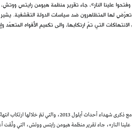
وفتحوا علينا النار»، جاء تقرير منظمة هيومن رايتس ووتش، 
تعرّض لها المتظاهرون ضد سياسات الدولة التقشفية. يشير 
ء الانتهاكات التي تمّ ارتكابها، والى تكميم الأفواه المتعمّد 
تتجدّد الأحزان مع ذكرى شهداء أحداث أيلول 2013، والتي ت
علينا النار»، جاء تقرير منظمة هيومن رايتس ووتش، التي وثّقت أ