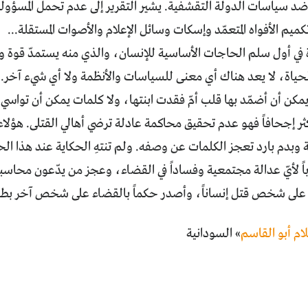
 ضد سياسات الدولة التقشفية. يشير التقرير إلى عدم تحمل المسؤولية إ
تكميم الأفواه المتعمّد وإسكات وسائل الإعلام والأصوات المستقلة...
ة في أول سلم الحاجات الأساسية للإنسان، والذي منه يستمدّ قوة 
حياة، لا يعد هناك أي معنى للسياسات والأنظمة ولا أي شيء آخر.
مكن أن أضمّد بها قلب أمّ فقدت ابنتها، ولا كلمات يمكن أن تواسي أب
كثر إجحافاً فهو عدم تحقيق محاكمة عادلة ترضي أهالي القتلى. هؤلاء
وبدم بارد تعجز الكلمات عن وصفه. ولم تنتهِ الحكاية عند هذا الحدّ،
اً لأيّ عدالة مجتمعية وفساداً في القضاء، وعجز من يدّعون محاس
ة على شخص قتل إنساناً، وأصدر حكماً بالقضاء على شخص آخر بطل
ام أبو القاسم
» السودانية