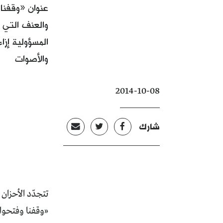
عنوان «وقفنا 
والعنف التي 
المسؤولية إزا
والأصوات
2014-10-08
شارك
«وقفنا وفتحوا 