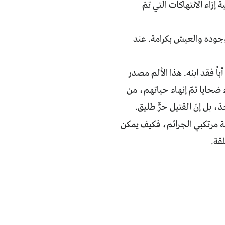
زاء الانتهاكات التي تمّ
وجوده والعيش بكرامة. عند
اً فقد ابنه. هذا الألم مصدر
 ضحايا تمّ إنهاء حياتهم، من
 بل إنّ القتيل حرٌّ طليق.
بة مرتكبي الجرائم، فكيف يمكن
قة.