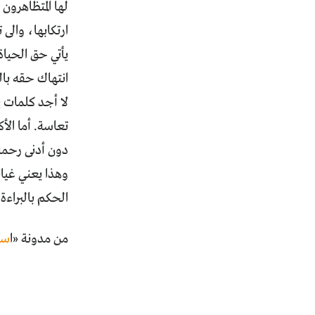
لها المتظاهرون
ارتكابها، والى 
يأتي حق الحيا
انتهاك حقه بال
لا أجد كلمات ي
تعاسة. أما الأ
دون أدنى رحمة 
وهذا يعني غياب
الحكم بالبراء
من مدونة «ا
سل