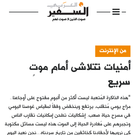
من الإنترنت
أمنيات تتلاشى أمام موتٍ
الرئيسية
مواضيع
سريع
إفتتاحية
"هذه الذاكرة المُتعبة ليست أكثر من ألبوم مفتوح على أوجاعنا..
فكرة
مزاج يومي مُتقلب، يرتفع وينخفض وفقاً لمقياس غوصنا اليومي
في مسرح حياة صعب. إشكاليات تطحن إمكانيات تقارب الناس
دفاتر
وتجبرهم على مُغادرة الحياة إلى الموت.هذه ليست مسائل مكتوبة
بالصورة
كي نرويها لأحفادنا كخائفين من تاريخ سردناه...نحن نعيد اليوم