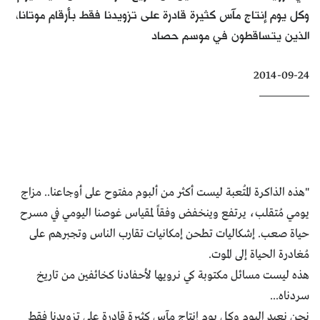
وكل يوم إنتاج مآس كثيرة قادرة على تزويدنا فقط بأرقام موتانا،
كتّابنا
الذين يتساقطون في موسم حصاد
الأرشيف
2014-09-24
"هذه الذاكرة المُتعبة ليست أكثر من ألبوم مفتوح على أوجاعنا.. مزاج
يومي مُتقلب، يرتفع وينخفض وفقاً لمقياس غوصنا اليومي في مسرح
حياة صعب. إشكاليات تطحن إمكانيات تقارب الناس وتجبرهم على
مُغادرة الحياة إلى الموت.
هذه ليست مسائل مكتوبة كي نرويها لأحفادنا كخائفين من تاريخ
سردناه...
نحن نعيد اليوم وكل يوم إنتاج مآس كثيرة قادرة على تزويدنا فقط