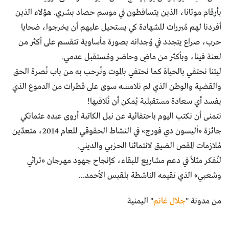
بأرقام موتانا، الذين يتساقطون في موسم حصاد بشري. هؤلاء الذين
أفردنا لهم مُبررات للشهادة كي يستحيل عليهم أن يخرجوا، ضحايا
حرب، صراع يتجدد في وُجدانه بصورة مأساوية تتقسم على أكثر من
لعنة فينا، وبأكثر من ماضِ وحاضر ومُستقبل عدمي.
ليتنا نحتفي بالحياة كما نحتفي بالموت ونُرحب به من باب نُصرة الحق
والقضية والوطن الذي لم نلامسه سوى على قطرات من الدموع الذي
يفسد أي سعادة مستقبلية يُمكن أن نُلاقيها!
نتمنى أن نكتب اليوم باحتفائية عن نيل الكاتبة أروى عبده عثمانكي
جائزة «أليسون دي فورج» في النشاط الحقوقي للعام 2014، متعدّين
مُلازمات المقص الضيق لانتمائنا الحزبي والديني.
لنُفكر مثلاً في دعم مشاريع للبقاء، كإنجاح جهود مهرجان «تراثي
وشعبي» الذي تقيمه الناشطة بلقيس الأحمد...
من مدونة "
جلال غانم
" اليمنية