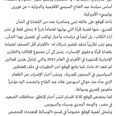
أساس سياسة عبد الفتاح السيسي الاقليمية والدولية « عن فورين
بوليسي» الأميركية.
يأخذ الموقع على عاتقه تبني ومناصرة عدد من القضايا في الشأن
المصري، منها قضية المرأة التي يوليها اهتماماً بارزاً لا يتجلى فقط في نشر
آراء الكتّاب، بل أيضاً في دراسات وأخبار تواكب أي تفصيل بهذا الشأن،
وهو نشر تقاريراً تنتقد تقصير شركاء له: «الأهرام أقل الصحف اهتماما
بقضايا المرأة وحقوق الإنسان»، يشير إلى أن مجموع المقالات والتقارير
الإخبارية المنشورة في الأهرام في العام 2013 والتي تتناول هذين المجالين
لم تتعد 47 مادة. كما يتابع الموقع آخر التطورات في ملف المعتقلين
السياسيين في السجون المصرية، وينشر أخبار الإضراب عن الطعام
الذي بدأه منذ حوالي اسبوعين علاء عبد الفتاح وانضمت اليه مؤخراً
ماهينور المصري وسواها..
كما يخصص الموقع ثلاثة اقسام لنشر أخبار المناطق: محافظات الصعيد
في مصر، والوجه البحري وسيناء والسويس.
وتتجلى أهمية الموقع خصوصاً في قسم «الوسائط المتعددة» المتخصص