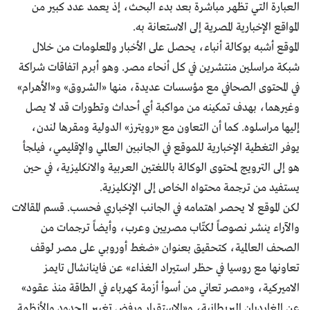
العبارة التي تظهر مباشرة بعد بدء البحث، إذ يعمد عدد كبير من
المواقع الإخبارية المصرية إلى الاستعانة بـه.
الموقع أشبه بوكالة أنباء، يحصل على الأخبار والمعلومات من خلال
شبكة مراسلين منتشرين في كل أنحاء مصر. وهو أبرم اتفاقات شراكة
في المحتوى الصحافي مع مؤسسات عديدة، منها «الشروق» و«الأهرام»
وغيرهما، بهدف تمكينه من مواكبة أي أحداث وتطورات قد لا يصل
إليها مراسلوه. كما أن التعاون مع «رويترز» الدولية ومقرها لندن،
يوفر التغطية الإخبارية للموقع في الجانبين العالمي والإقليمي، فيلجأ
هو إلى الترويج لمحتوى الوكالة باللغتين العربية والانكليزية، في حين
يستفيد من ترجمة محتواه الخاص إلى الإنكليزية.
لكن الموقع لا يحصر اهتمامه في الجانب الإخباري فحسب. قسم المقالات
والآراء ينشر نصوصاً لكتّاب مصريين وعرب، وأيضاً ترجمات من
الصحف العالمية، كـتحقيق بعنوان «ضغط أوروبي على مصر لوقف
تعاونها مع روسيا في حظر استيراد الغذاء» عن فاينانشال تايمز
الاميركية، و«مصر تعاني من أسوأ أزمة كهرباء في الطاقة منذ عقود»
عن الغارديان البريطانية، و«الاستقرار ورفض تغيير الحدود والأنظمة..