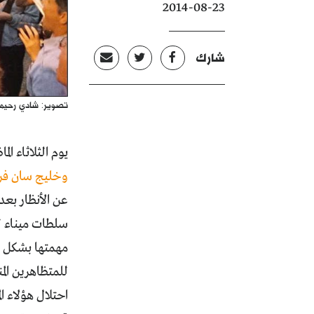
2014-08-23
شارك
تصوير: شادي رحيم
يوم الثلاثاء الماضي في 19 من ا
وخليج سان ف
عن الأنظار بع
سلطات ميناء لو
مهمتها بشكل س
احتلال هؤلاء 