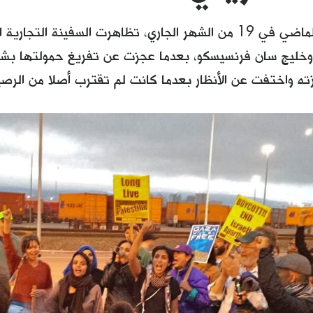
يوم الثلاثاء الماضي في 19 من الشهر الجاري، تظاهرت السفينة ال
د وخليج سان فرنسيسكو، بعدما عجزت عن تفريغ حمولتها بش
زته واختفت عن الأنظار بعدما كانت لم تقترب أصلا من الر