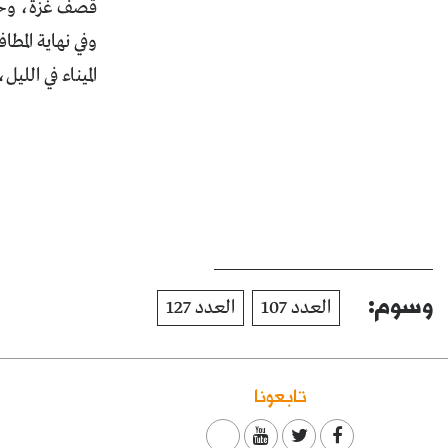
قصف غزة، وحماس
وفي نهاية الم
الميناء في الل
وسوم:
العدد 107
العدد 127
تابعونا