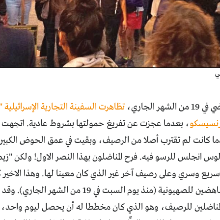
ي
لشهر الجاري،
تظاهرت السفينة التجارية الإسرائيلية "
رنسيسكو
، بعدما عجزت عن تفريغ حمولتها بشروط عادية. اتجهت ال
دما كانت لم تقترب أصلا من الرصيف، وبقيت في عمق الحوض الكبير
س انجلس للرسو فيه. فرح المناضلون بهذا النصر الاول! ولكن "زيم
ريع وسري وعلى رصيف آخر غير الذي كان معينا لها. وهذا الاخير 
للمتظاهرين المناهضين للصهيونية (منذ يوم السبت في
المناضلين للرصيف، وهو الذي كان مخططا له أن يحصل ليوم واحد،