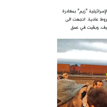
تجارية الإسرائيلية "زيم" بمغادرة
روط عادية. اتجهت الى
صيف، وبقيت في عمق