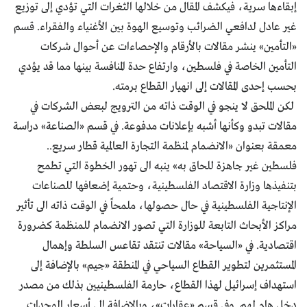
إبقاءها سرية، فيكشف المقال من خلالها الثغرات التي تؤدي إلى توزيع
غير عادل لدافعي الضرائب وتوسيع الهوة بين الأغنياء والفقراء. قسم
«التأمين» ينشر مقالات بالأرقام والإحصاءات عن أحوال شركات
التأمين الخاصة في فلسطين، وارتفاع حدة المنافسة بينها مما قد يؤدي
بحسب إحدى المقالات إلى انهيار القطاع برمته.
لكن الملحق لا ينجو في الوقت ذاته من الترويج لبعض الشركات في
مقالات تبدو وكأنها أشبه بإعلانات مدفوعة. في قسم «الصناعة» دراسة
معمقة بعنوان «الانضمام لمنظمة التجارة العالمية قطار سريع..
فلسطين غير جاهزة للحاق به» ينبه الى تهور الخطوة التي تطمح
بتنفيذها وزارة الاقتصاد الفلسطينية، وحتمية إضعافها للصناعات
الإنتاجية الفلسطينية في حال حصولها، ملمحاً في الوقت ذاته الى تأثير
مراكز الأبحاث التابعة للوزارة التي تصور الانضمام للمنظمة كضرورة
اقتصادية. في «السياحة» مقالات تنتقد تقاعس السلطة وإهمال
المستثمرين لتطوير القطاع السياحي في المنطقة «جيم» بالإضافة إلى
استهداف إسرائيل لهذا القطاع، حارمة الفلسطينيين بذلك من مصدر
دخل هام لهم. وفي قسم «عقارات»، وبالإضافة إلى أسعار الوحدات