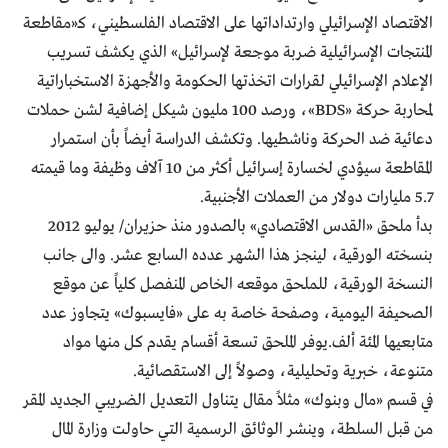
الاقتصاد الإسرائيلي وارتداداتها على الاقتصاد الفلسطيني، كـ«مقاطعة
المنتجات الإسرائيلية ضربة موجعة لإسرائيل» الذي يكشف تسريب
الإعلام الإسرائيلي لقرارات اتخذتها الحكومة والأجهزة الاستخباراتية
لمحاربة حركة «BDS»، ورصد 100 مليون شيكل إضافية لشن حملات
دعائية ضد الحركة وناشطيها. وتكشف الدراسة أيضاً بأن استمرار
المقاطعة سيؤدي لخسارة إسرائيل أكثر من 10 آلاف وظيفة وما قيمته
5.7 مليارات دولار من العملات الأجنبية.
بدأ ملحق «القدس الاقتصادي» بالصدور منذ حزيران/ يوليو 2012
بنسخته الورقية، لينجز هذا الشهر عدده السابع عشر. والى جانب
النسخة الورقية، للملحق موقعه الخاص المنفصل كلياً عن موقع
الصحيفة اليومية، وصفحة خاصة به على «فايسبوك» يتجاوز عدد
متابعيها المئة ألف.يوفر الملحق تسعة أقسام يقدم كل منها مواد
متنوعة، خبرية وتحليلية، وصولاً إلى الاستقصائية.
في قسم «مال وبنوك» مثلاً مقال يتناول التعديل الضريبي الجديد المقر
من قبل السلطة، وينشر الوثائق الرسمية التي حاولت وزارة المال