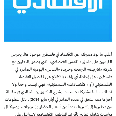
أغلب ما تود معرفته عن الاقتصاد في فلسطين موجود هنا. يحرص
القيمون على ملحق «القدس الاقتصادي» الذي يصدر بالتعاون مع
شركة «انترتيك» للبرمجة وجريدة «القدس» اليومية الصادرة في
فلسطين، على إحاطة أي راغب بالاطلاع على تفاصيل الاقتصاد
الفلسطيني (أو «الاقتصادات» الفلسطينية، فهي ليست واحدا ولا
تمتلك اساسا مشتركا بحسب ما يشرح الدكتور رجا الخالدي في مقابلة
أجراها معه الملحق في عدده الصادر في أيار/ مايو 2014)، بكل المعلومات
من صغيرها إلى كبيرها، بدءاً من أسعار الخضار والمنتوجات، وصولاً الى
دراسات شاملة تعالج تأثيرات المقاطعة الاقتصادية لإسرائيل على