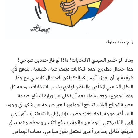
رسم: محمد مخلوف
وماذا لو خسر السيسي الانتخابات؟ ماذا لو فاز حمدين صباحي؟
هذا احتمال مطروح. هذه انتخابات ديمقراطية، طبيعية، يتوقع لأي
طرف فيها أن يفوز، أليس كذلك؟ولكن الاحتمال كابوسي مع هذا.
البطل الشعبي المخلّص والمنقذ والهادي يخسر الانتخابات، ومعه كل
هذه الجموع، وبعد ماذا، بعد أن تخلى عن وزارة الدفاع. صدمة
عصبية تجتاح البلاد. تندفع الجماهير لتعبر صراحة عن شكها في وجود
الله، أكبر موجة إلحاد تغزو مصر، «إيلي إيلي لما شبقتني»، أي إلهي
إلهي لماذا تركتني. الجماهير هائجة، تندفع لتكسر وتحطم وتندب، في
طريقها تقابل جماهير أخرى تحتفل بفوز صباحي، تصاب الجماهير