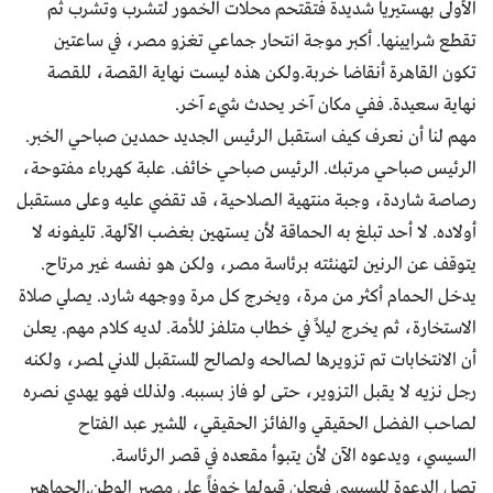
الأولى بهستيريا شديدة فتقتحم محلات الخمور لتشرب وتشرب ثم
تقطع شرايينها. أكبر موجة انتحار جماعي تغزو مصر، في ساعتين
تكون القاهرة أنقاضا خربة.ولكن هذه ليست نهاية القصة، للقصة
نهاية سعيدة. ففي مكان آخر يحدث شيء آخر.
مهم لنا أن نعرف كيف استقبل الرئيس الجديد حمدين صباحي الخبر.
الرئيس صباحي مرتبك. الرئيس صباحي خائف. علبة كهرباء مفتوحة،
رصاصة شاردة، وجبة منتهية الصلاحية، قد تقضي عليه وعلى مستقبل
أولاده. لا أحد تبلغ به الحماقة لأن يستهين بغضب الآلهة. تليفونه لا
يتوقف عن الرنين لتهنئته برئاسة مصر، ولكن هو نفسه غير مرتاح.
يدخل الحمام أكثر من مرة، ويخرج كل مرة ووجهه شارد. يصلي صلاة
الاستخارة، ثم يخرج ليلاً في خطاب متلفز للأمة. لديه كلام مهم. يعلن
أن الانتخابات تم تزويرها لصالحه ولصالح المستقبل المدني لمصر، ولكنه
رجل نزيه لا يقبل التزوير، حتى لو فاز بسببه. ولذلك فهو يهدي نصره
لصاحب الفضل الحقيقي والفائز الحقيقي، المشير عبد الفتاح
السيسي، ويدعوه الآن لأن يتبوأ مقعده في قصر الرئاسة.
تصل الدعوة للسيسي فيعلن قبولها خوفاً على مصير الوطن.الجماهير