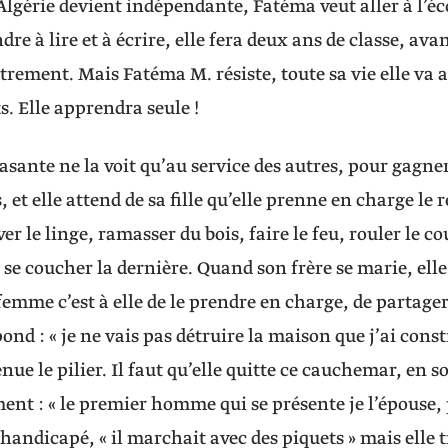
Algérie devient indépendante, Fatéma veut aller à l’éco
re à lire et à écrire, elle fera deux ans de classe, ava
trement. Mais Fatéma M. résiste, toute sa vie elle va a
. Elle apprendra seule !
sante ne la voit qu’au service des autres, pour gagner 
 et elle attend de sa fille qu’elle prenne en charge le res
r le linge, ramasser du bois, faire le feu, rouler le co
 se coucher la dernière. Quand son frère se marie, elle
 femme c’est à elle de le prendre en charge, de partage
pond : « je ne vais pas détruire la maison que j’ai con
enue le pilier. Il faut qu’elle quitte ce cauchemar, en so
ment : « le premier homme qui se présente je l’épouse,
andicapé, « il marchait avec des piquets » mais elle 