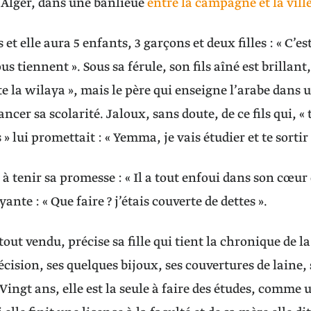
, Alger, dans une banlieue
entre la campagne et la vill
s et elle aura 5 enfants, 3 garçons et deux filles : « C’e
tiennent ». Sous sa férule, son fils aîné est brillant,
te la wilaya », mais le père qui enseigne l’arabe dans 
ancer sa scolarité. Jaloux, sans doute, de ce fils qui, «
» lui promettait : « Yemma, je vais étudier et te sortir 
 tenir sa promesse : « Il a tout enfoui dans son cœur et
ante : « Que faire ? j’étais couverte de dettes ».
 tout vendu, précise sa fille qui tient la chronique de l
cision, ses quelques bijoux, ses couvertures de laine, s
» Vingt ans, elle est la seule à faire des études, comme