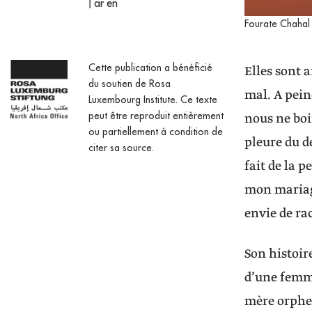
|
ar
en
Fourate Chahal 
Cette publication a bénéficié
Elles sont a
du soutien de Rosa
mal. A pein
Luxembourg Institute. Ce texte
peut être reproduit entièrement
nous ne boi
ou partiellement à condition de
pleure du d
citer sa source.
fait de la 
mon mariage 
envie de ra
Son histoir
d’une femme
mère orphel