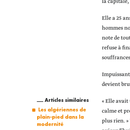
la capitale
Elle a 25 an
hommes nous 
note de tou
refuse à fin
souffrances 
Impuissant à
devient bruy
Articles similaires
« Elle avait
Les algériennes de
calme et pré
plain-pied dans la
plus rien. 
modernité