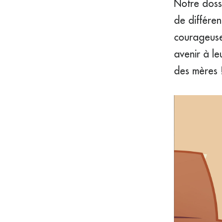
Notre dossi
de différe
courageuses
avenir à le
des mères 