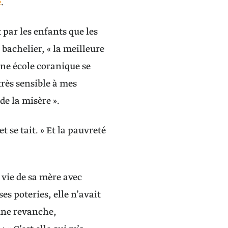
e
.
st par les enfants que les
 bachelier, « la meilleure
une école coranique se
 très sensible à mes
de la misère ».
 se tait. » Et la pauvreté
a vie de sa mère avec
es poteries, elle n’avait
 une revanche,