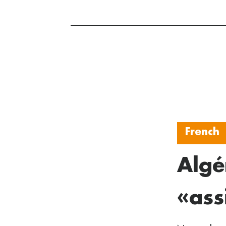
French
Algé
«ass