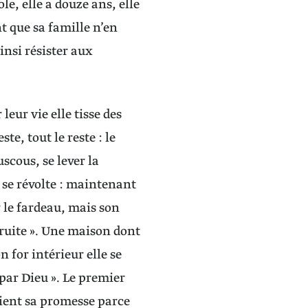
le, elle a douze ans, elle
nt que sa famille n’en
insi résister aux
leur vie elle tisse des
te, tout le reste : le
uscous, se lever la
 se révolte : maintenant
r le fardeau, mais son
struite ». Une maison dont
n for intérieur elle se
 par Dieu ». Le premier
tient sa promesse parce