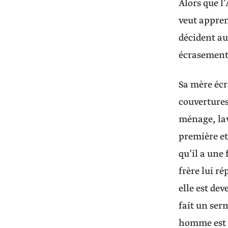
Alors que l’
veut apprend
décident au
écrasements
Sa mère écra
couvertures,
ménage, lave
première et
qu’il a une
frère lui ré
elle est dev
fait un ser
homme est h