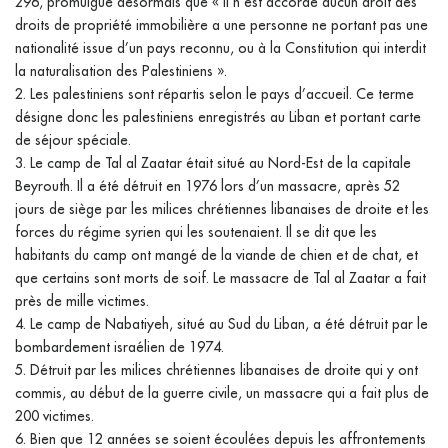
296, promulgue désormais que « Il n’est accordé aucun droit des
droits de propriété immobilière a une personne ne portant pas une
nationalité issue d’un pays reconnu, ou à la Constitution qui interdit
la naturalisation des Palestiniens ».
2. Les palestiniens sont répartis selon le pays d’accueil. Ce terme
désigne donc les palestiniens enregistrés au Liban et portant carte
de séjour spéciale.
3. Le camp de Tal al Zaatar était situé au Nord-Est de la capitale
Beyrouth. Il a été détruit en 1976 lors d’un massacre, après 52
jours de siège par les milices chrétiennes libanaises de droite et les
forces du régime syrien qui les soutenaient. Il se dit que les
habitants du camp ont mangé de la viande de chien et de chat, et
que certains sont morts de soif. Le massacre de Tal al Zaatar a fait
près de mille victimes.
4. Le camp de Nabatiyeh, situé au Sud du Liban, a été détruit par le
bombardement israélien de 1974.
5. Détruit par les milices chrétiennes libanaises de droite qui y ont
commis, au début de la guerre civile, un massacre qui a fait plus de
200 victimes.
6. Bien que 12 années se soient écoulées depuis les affrontements