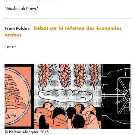
"Mashallah News"
Débat sur la réforme des économies
From Folder:
arabes
|
ar
en
© Hélène Aldeguer, 2018