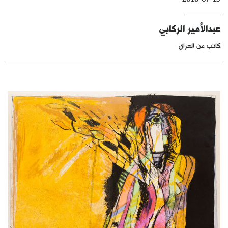
كتّابنا
عبدالأمير الركابي
الأرشيف
كاتب من العراق