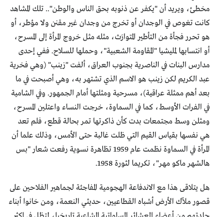
مخطئ، ويريد أن "يكفر عن ذنوبه بحق الناس والوطن".. تلك المشاهد
كانت تغوص في الوجدان أو تخرج من وجدان غير مقنن ولا مؤطر، أو
هو تحرر فجأة من التأطير المتوارَث، مثله مثل خروج المرأة إلى المسرح،
أو انتسابها لمليشيا "المقاومة الشعبية"، وحملها للسلاح. ففي إحدى
مدارس البنات في الناصرية بجنوب العراق، ألفت "زينب" (وهي فخرية
عبد الكريم لكن زينب هو الاسم الذي تشتهر به، وهي أصبحت في ما
بعد أهم ممثلة عراقية)، مسرحية ومثلتها أمام الجمهور. وفي الشامية
في الفرات الأوسط، كما في السماوة، خرجت النساء واعتلين المسرح،
ومثلن وسط مجتمعات بدت كأن ذاكرتها تمر بحالة قطع، فلم تعد
هي نفسها بقياس القيم التي ظلت غالبة حتى الأمس، وذلك علما أن
المرأة في السماوة نظمت عام 1959 تظاهرة نسوية رفعت شعار "بس
هالشهر ماكو مهر"، تكريما لثورة 1958.
هل يتلاقى هذا مع الاندفاعة الهجومية المفاجئة لجماهير الفلاحين على
قصور ملاّك الأرض أشباه القطاعيين، حديثي النعمة، ومن خانوا أبناء
جلدتهم من أعضاء العشائر المساواتية المشاعية تاريخيا، لتظل في اكثر