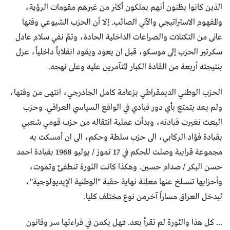
الذين كانوا يظنون أنهم يملكون أكثر من غيرهم مقومات الرؤية،
والمفهوم الاستراتيجي والآني الصائب. إلا أن الحزب الشيوعي وقتها
عانى من التكتلات والصراعات الداخلية الحادة، وتمَّ نفي سلام عادل
سكرتير الحزب إلى موسكو، قبل ان يعود ويقود انقلاباً داخلياً، عزل
بنتيجته أربعة من القادة الكبار المتآمرين عليه وعلى نهجه.
الحزب الوطني الديمقراطي بزعامة كامل الجادرجي، انتهى من وقتها،
ولم يعد يتمتع بأي دور قيادي في الواقع السياسي العراقي. وحزب
البعث تغيرت قيادته، وبدأت عملية انتقاله من حزب قومي شعبي
بقيادة فؤاد الركابي، الى حزب سلطة وحكم، الى ان أمسكت به
مجموعة قرابية وصلت للحكم في 17 تموز / يوليو 1968 بقيادة احمد
حسن البكر / صدام حسين. وهكذا كانت الثورة تنطفئ وتموت،
وأحزابها تنسلخ عنها معلِنة نهاية حقبة "الوطنية الإيديولوجية"،
ليدخل العراق مساراً آخرمن نوع مختلف كليا.
... كل هذا والثورة لم تقرأ بعد. فهل يكمن في قراءتها سر وقانون