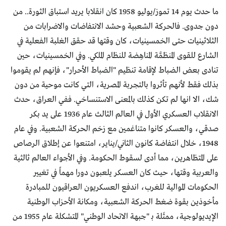
ما حدث يوم 14 تموز/يوليو 1958 كان انقلابا يريد استباق الثورة.. من
دون جدوى. فالحركة الشعبية وحشد الانتفاضات والاضرابات من
الثلاثينيات حتى الخمسينيات، كان وقتها قد حقق الغلبة الفعلية في
الشارع للقوى المنظمَّة المناهِضة للنظام الملكي. وفي الخمسينيات، حين
تنادى بعض الضباط لإقامة تنظيم "الضباط الأحرار"، فإنهم لم يقوموا
بذلك فقط لأنهم تأثروا بالتجربة المصرية، التي كانت موحية من دون
شك، الا انها لم تكن كذلك بالمعنى الاستنساخي. ففي العراق، حدث
الانقلاب العسكري الأول في العالم الثالث عام 1936 على يد بكر
صدقي، والعسكر كانوا متناغمين مع زخم الحركة الشعبية. وفي عام
1948، خلال انتفاضة كانون الثاني/يناير، امتنعوا عن إطلاق الرصاص
على المتظاهرين، مما أدى لسقوط الحكومة. وفي الأجواء العالم ثالثية
والعربية وقتها، حيث كان العسكر يلعبون دورا مهماً في تغيير
الحكومات الموالية للغرب، اندفع العسكريون العراقيون للمبادرة
مأخوذين بقوة ضغط الحركة الشعبية، ومكانة الأحزاب الوطنية
الإيديولوجية، ممثَلة بـ "جبهة الاتحاد الوطني" المتشكلة عام 1955 من