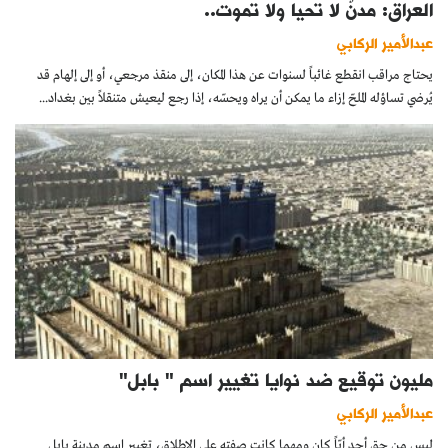
العراق: مدنٌ لا تحيا ولا تموت..
عبدالأمير الركابي
يحتاج مراقب انقطع غائباً لسنوات عن هذا المكان، إلى منقذ مرجعي، أو إلى إلهام قد
يُرضي تساؤله الملحّ إزاء ما يمكن أن يراه ويحسّه، إذا رجع ليعيش متنقلاً بين بغداد...
مليون توقيع ضد نوايا تغيير اسم " بابل"
عبدالأمير الركابي
ليس من حق أحد أيّاً كان ومهما كانت صفته على الإطلاق، تغيير اسم مدينة بابل