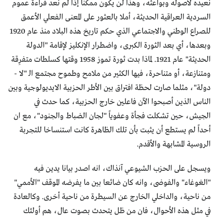
نعيده لأصوله وبواعثه، وهذا لن يكون ممكناً إذا لم نعد قراءة عموم
السردية العراقية الحديثة، أملا بالعثور على المعنى الفعلي الأعمق
للصراع الوطني والاجتماعي الذي حكم تاريخ هذه البلاد منذ عام 1920
وبعدها، أي بعد الثورة الكبرى، واضطرار الإنكليز لإقامة "الدولة
الحديثة" عام 1921. لماذا بدت ثورة تموز 1958 وقتها كسلطات متفرِقة
ومتنازعة، أو متناحرة، فيها الكثير من ملامح وطموح مجتمع الـ "لا -
دولة"، مثلما صارت لحظة افتراق بين الأطر الحزبية الايديولوجية وبين
الناس الذين أصبحوا الآن فاعلين خارج الحزبية، كما حدث في
الجيش، حين تشكلت فجأة وعفوياً "لجان الضباط والجنود"، مع ان
أحداً لم يستطع أن يثبت بأن تلك الظاهرة كانت استنساخا للتجربة
الروسية المشابهة والأقدم.
ويسجل على الحزب الشيوعي آنذاك، انه اصدر بيانا يدين فيه
"الغوغاء" والفوضى، وانه كان ضائعا بين ما يفرضه الموقف "الأممي"
من ناحية، والداخلي الخارج عن السيطرة من ناحية أخرى. وكالعادة
في مثل هذه الأحوال، فان من ظل يتحدث بصوت عال، هم أولئك