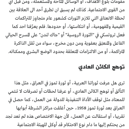
مقومات بلوغ الأهداف، أو الوسائل المتاحة والمستعملة، ومن قبل أي
من القوى الاجتماعية. كذلك لم يسبق ان تطرق أحد الى العلاقة بين
لحظة الانعتاق التي تلازم الثورات كشعور عام متجاوِز للتراكمات
القيمية والمفهومية، أو انتكاستها، أو حدودها. فلم يعرِّفنا احد كما
فعل تروتسكي في "الثورة الروسية" أو "جاك لندن" على المسرح الحياتي
الفاعل والمنعتِق بعفوية ومن دون مخرج، سواء من ثقل الذاكرة
المتراكمة، أو من الالتزامات المتعلقة بحدود الوضع البشري وممكناته.
توهج الكائن العادي
ترى هل عرفت ثوراتنا العربية، أو ثورة تموز في العراق، مثل هذا
التألق أو توهج الكائن العادي، أو عرفنا لحظات أو تصرفات لا تنتمي
للمعتاد مثل توقف الأداة التنفيذية للدولة عن العمل، كما حصل في
العراق بعد ثورة تموز 1958، حين أغلقت مراكز الشرطة أبوابها
تقريبا، أو استقالت عن العمل، لأن جهة الاختصاص هذه لم تعد تجد
من يحتكم إليها ما دام نوع الاحتكام قد أوكل للهيئة الاجتماعية