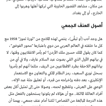
من مكان، مشاهد القصور الخاوية التي تركها أهلها وهربوا إلى
الخارج، أو إلى بغداد.
أصول العنف الجمعي
هل وجد أدب (أو تبقَّى)، ينتمي لهذه الملامح من "ثورة تموز" 1958 مع
كل ما خلفته في العالم العربي من دوي باعتبارها "محور الفوضى"،
كما كان يقول الملك حسين ملك الأردن؟ لم يأمر الانقلابيون وقتها، لا
في بيانهم الأول الذي القي بصوت عبد السلام عارف، ولا في أي من
بياناتهم اللاحقة بطرد الاقطاعيين من الريف، مثلما أنهم لم يأمروا
بسحل نوري السعيد، رمز النظام الملكي والتعاون مع الاستعمار
الإنكليزي، بعد دفنه وإخراجه من قبره، أو تعليق جثة عبد الإله،
الوصي على العرش، وتقطيع لحمه، وصولا حتى إلى تمثيل أكل بعض
أفراد العائلة المالكة.. مع أن هؤلاء لم يكونوا يستحقون بالفعل مثل
هذه الدرجة المبالِغة من القصاص! لكننا أمام عنف جمعي، يهمنا أن