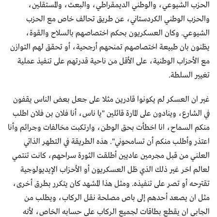
الحزب الشيوعي، والوطني الديمقراطي، والبعث، والمستقلين،
والحزب الوطني الكردستاني، عن طريق تحالف خاص مع الحزب
الشيوعي. وكان العسكريون بحكم اختصاصهم بالسلاح والقوة،
يظنون بان طبيعة اختصاصهم تمنحهم أرجحية، أو تحقق لهم التوازن
مع الأحزاب الوطنية، على الأقل من ناحية قدرتهم على تنفيذ عملية
تغيير السلطة.
غير ان العسكر لم يكونوا قادرين مثلا على جعل بعض الناس يقفون
في الشارع، وينادون على المارة قائلين "يا ناس، أنا فلان بن فلان اطلب
منكم السماح، انا اخطأت بحق الوطن، وارتكبت مخالفات وجرائم وأنا
اعتذر وأطلب منكم أن تسامحوني". هذه الطريقة في التطهر الذاتي
العلني من قبل مجرمين عاديين أطلقت الثورة سراحهم، كانت تنتمي
لعالم اخر غير ذلك الذي ظل العسكريون أو الأحزاب الإيديولوجية
تقترحه أو تصر على تنفيذه. ومثل هذا المشهد كان يتكرر بطرق أخرى،
مثل ان يصعد أحدهم إلى باص مصلحة نقل الركاب، ويطلب من
الجابي ان يقطع بطاقات لجميع الركاب على حسابه الخاص، لأنه