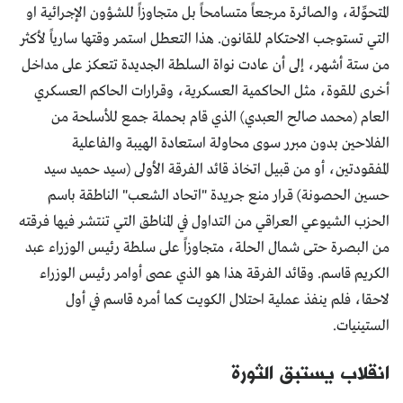
المتحوِّلة، والصائرة مرجعاً متسامحاً بل متجاوزاً للشؤون الإجرائية او
التي تستوجب الاحتكام للقانون. هذا التعطل استمر وقتها سارياً لأكثر
من ستة أشهر، إلى أن عادت نواة السلطة الجديدة تتعكز على مداخل
أخرى للقوة، مثل الحاكمية العسكرية، وقرارات الحاكم العسكري
العام (محمد صالح العبدي) الذي قام بحملة جمع للأسلحة من
الفلاحين بدون مبرر سوى محاولة استعادة الهيبة والفاعلية
المفقودتين، أو من قبيل اتخاذ قائد الفرقة الأولى (سيد حميد سيد
حسين الحصونة) قرار منع جريدة "اتحاد الشعب" الناطقة باسم
الحزب الشيوعي العراقي من التداول في المناطق التي تنتشر فيها فرقته
من البصرة حتى شمال الحلة، متجاوزاً على سلطة رئيس الوزراء عبد
الكريم قاسم. وقائد الفرقة هذا هو الذي عصى أوامر رئيس الوزراء
لاحقا، فلم ينفذ عملية احتلال الكويت كما أمره قاسم في أول
الستينيات.
انقلاب يستبق الثورة