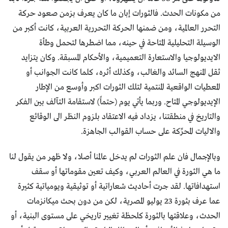
من مكونات الحدث. فالثورات إبان ما كان يعرف بزمن صعود حركة
التحرر العالمية، ومن ضمنها الحركة التحررية العربية، كانت أكبر من
الوسيلة التحليلية المتاحة في حينه، مما اضطرها لتحمل وطأة
الايديولوجيا والاستعارة التعميمية، والأحكام المسبقة. وكان يتزايد
ثقل المنهج السائد والغالب، وكذلك أثره، كلما كانت الجوانب أو
المعطيات الواقعية المنتمية لتلك الثورات اكبر وأوسع من الإطار
الإيديولوجي المتاح. وربما يأتي يوم (حتماً) لاستقامة التآلف بين الفكر
والتاريخ في منطقتنا، يزداد فيه الاعتقاد بلزوم النظر الى الوقائع
والاليات المحرِّكة على حساب القوالب الجاهزة.
وبالإجمال فان علم الثورات لم يدخل عالمنا أصلا، ولا ظهر من يقول لنا
ما هي الثورة في العالم العربي، وكيف تعين مقوماتها أو سقف
استهدافاتها. لقد جرت أحاديث شعاراتية أو توثيقية ويومياتية كثيرة
عما عرف بثورة 23 يوليو المصرية، لكن من دون بحث ميكانزمات
الحدث، وعلاقتها بالثورة كلحظة تغيير تاريخي على مستوى البنية، أو