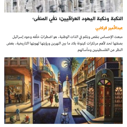
النكبة ونكبة اليهود العراقيين: نفي المنفى؟
عبدالأمير الركابي
مبعث الإحساس بنقص وبثلم في الذات الوطنية، هو اضطرابٌ خلّفه وجود إسرائيل
بصفتها تحد لأهم مرتكزات كينونة بلاد ما بين النهرين ورؤيتها لهويتها التاريخية، بغض
النظر عن الفلسطينيين ومأساتهم